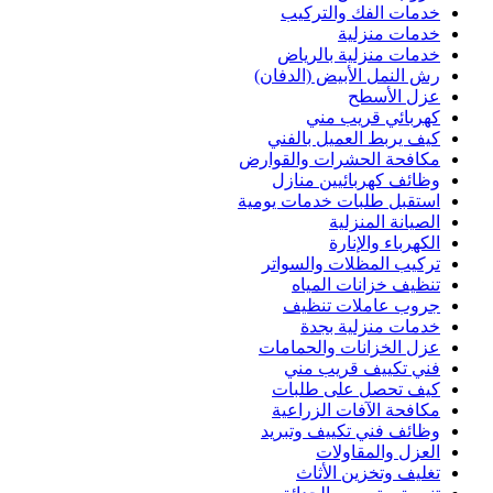
خدمات الفك والتركيب
خدمات منزلية
خدمات منزلية بالرياض
رش النمل الأبيض (الدفان)
عزل الأسطح
كهربائي قريب مني
كيف يربط العميل بالفني
مكافحة الحشرات والقوارض
وظائف كهربائيين منازل
استقبل طلبات خدمات يومية
الصيانة المنزلية
الكهرباء والإنارة
تركيب المظلات والسواتر
تنظيف خزانات المياه
جروب عاملات تنظيف
خدمات منزلية بجدة
عزل الخزانات والحمامات
فني تكييف قريب مني
كيف تحصل على طلبات
مكافحة الآفات الزراعية
وظائف فني تكييف وتبريد
العزل والمقاولات
تغليف وتخزين الأثاث