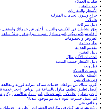
طلبات العملاء
جذب الفنيين
الأسعار والمقارنات
حراج وسوق الخدمات المنزلية
عاملات
دليل شركات
طوّر نشاطك في التكييف والتبريد | أعلن عن خدماتك واستقبل ط
أرقام سباكين وكهربائيين منازل: صيانة منزلية فورية 24 ساعة
العروض والخصومات
طلب خدمة
مقدمو الخدمة
دليل الفنيين
الخدمات الأكثر طلبًا
دليل الأسعار حسب المدينة
قبل وبعد
تقييمات العملاء
الأسئلة الشائعة
فني بنجلاديشي
أقرب سباك من موقعك: خدمات سباكة منزلية فورية ومعالجة ا
أفضل تطبيق تنظيف منازل بالساعة في الرياض | احجز خدمة ت
أرخص تطبيق عاملات بالساعة بالرياض: مقارنة الأسعار وكيفية ا
كم عميل خسرت اليوم لأنك مو موجود عندنا؟
وظائف فني
وسّع نشاط شركتك في مكافحة الحشرات | أعلن عن خدماتك واج