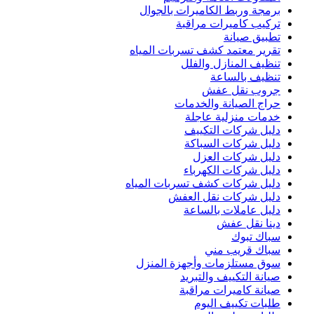
برمجة وربط الكاميرات بالجوال
تركيب كاميرات مراقبة
تطبيق صيانة
تقرير معتمد كشف تسربات المياه
تنظيف المنازل والفلل
تنظيف بالساعة
جروب نقل عفش
حراج الصيانة والخدمات
خدمات منزلية عاجلة
دليل شركات التكييف
دليل شركات السباكة
دليل شركات العزل
دليل شركات الكهرباء
دليل شركات كشف تسربات المياه
دليل شركات نقل العفش
دليل عاملات بالساعة
دينا نقل عفش
سباك تبوك
سباك قريب مني
سوق مستلزمات وأجهزة المنزل
صيانة التكييف والتبريد
صيانة كاميرات مراقبة
طلبات تكييف اليوم