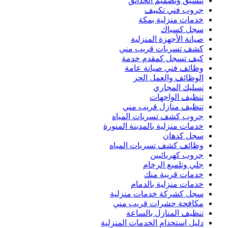
تنسيق وتصميم الحدائق
جروب فني تكييف
خدمات منزلية بمكة
سجل كسباك
صيانة الأجهزة المنزلية
كشف تسربات قريب مني
كيف تسجل كمقدم خدمة
وظائف فني صيانة عامة
الوظائف والعمل الحر
تسليك المجاري
تنظيف الواجهات
تنظيف منازل قريب مني
جروب كشف تسربات المياه
خدمات منزلية بالمدينة المنورة
سجل كدهان
وظائف كشف تسربات المياه
جروب كهربائيين
جلي وتلميع الرخام
خدمات قريبة منك
خدمات منزلية بالدمام
سجل كشركة خدمات منزلية
مكافحة حشرات قريب مني
تنظيف المنازل بالساعة
دليل استخدام الخدمات المنزلية