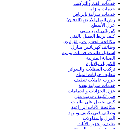
خدمات الفك والتركيب
خدمات منزلية
خدمات منزلية بالرياض
رش النمل الأبيض (الدفان)
عزل الأسطح
كهربائي قريب مني
كيف يربط العميل بالفني
مكافحة الحشرات والقوارض
وظائف كهربائيين منازل
استقبل طلبات خدمات يومية
الصيانة المنزلية
الكهرباء والإنارة
تركيب المظلات والسواتر
تنظيف خزانات المياه
جروب عاملات تنظيف
خدمات منزلية بجدة
عزل الخزانات والحمامات
فني تكييف قريب مني
كيف تحصل على طلبات
مكافحة الآفات الزراعية
وظائف فني تكييف وتبريد
العزل والمقاولات
تغليف وتخزين الأثاث