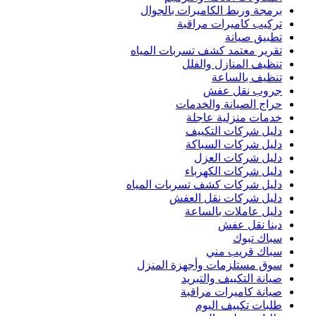
برمجة وربط الكاميرات بالجوال
تركيب كاميرات مراقبة
تطبيق صيانة
تقرير معتمد كشف تسربات المياه
تنظيف المنازل والفلل
تنظيف بالساعة
جروب نقل عفش
حراج الصيانة والخدمات
خدمات منزلية عاجلة
دليل شركات التكييف
دليل شركات السباكة
دليل شركات العزل
دليل شركات الكهرباء
دليل شركات كشف تسربات المياه
دليل شركات نقل العفش
دليل عاملات بالساعة
دينا نقل عفش
سباك تبوك
سباك قريب مني
سوق مستلزمات وأجهزة المنزل
صيانة التكييف والتبريد
صيانة كاميرات مراقبة
طلبات تكييف اليوم