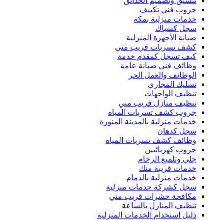
تنسيق وتصميم الحدائق
جروب فني تكييف
خدمات منزلية بمكة
سجل كسباك
صيانة الأجهزة المنزلية
كشف تسربات قريب مني
كيف تسجل كمقدم خدمة
وظائف فني صيانة عامة
الوظائف والعمل الحر
تسليك المجاري
تنظيف الواجهات
تنظيف منازل قريب مني
جروب كشف تسربات المياه
خدمات منزلية بالمدينة المنورة
سجل كدهان
وظائف كشف تسربات المياه
جروب كهربائيين
جلي وتلميع الرخام
خدمات قريبة منك
خدمات منزلية بالدمام
سجل كشركة خدمات منزلية
مكافحة حشرات قريب مني
تنظيف المنازل بالساعة
دليل استخدام الخدمات المنزلية