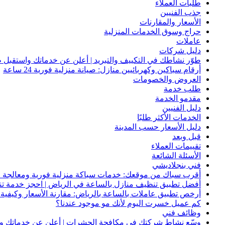
طلبات العملاء
جذب الفنيين
الأسعار والمقارنات
حراج وسوق الخدمات المنزلية
عاملات
دليل شركات
طوّر نشاطك في التكييف والتبريد | أعلن عن خدماتك واستقبل ط
أرقام سباكين وكهربائيين منازل: صيانة منزلية فورية 24 ساعة
العروض والخصومات
طلب خدمة
مقدمو الخدمة
دليل الفنيين
الخدمات الأكثر طلبًا
دليل الأسعار حسب المدينة
قبل وبعد
تقييمات العملاء
الأسئلة الشائعة
فني بنجلاديشي
أقرب سباك من موقعك: خدمات سباكة منزلية فورية ومعالجة ا
أفضل تطبيق تنظيف منازل بالساعة في الرياض | احجز خدمة ت
أرخص تطبيق عاملات بالساعة بالرياض: مقارنة الأسعار وكيفية ا
كم عميل خسرت اليوم لأنك مو موجود عندنا؟
وظائف فني
وسّع نشاط شركتك في مكافحة الحشرات | أعلن عن خدماتك واج