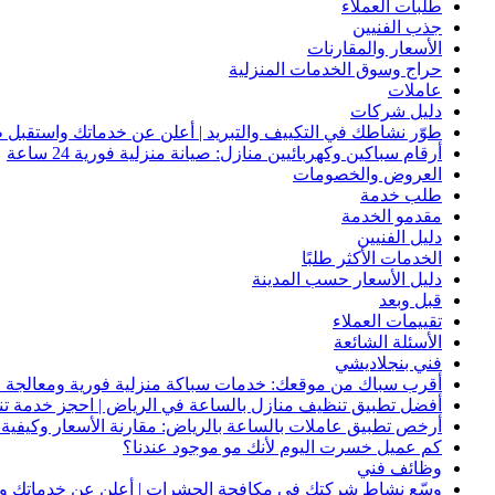
طلبات العملاء
جذب الفنيين
الأسعار والمقارنات
حراج وسوق الخدمات المنزلية
عاملات
دليل شركات
طوّر نشاطك في التكييف والتبريد | أعلن عن خدماتك واستقبل ط
أرقام سباكين وكهربائيين منازل: صيانة منزلية فورية 24 ساعة
العروض والخصومات
طلب خدمة
مقدمو الخدمة
دليل الفنيين
الخدمات الأكثر طلبًا
دليل الأسعار حسب المدينة
قبل وبعد
تقييمات العملاء
الأسئلة الشائعة
فني بنجلاديشي
أقرب سباك من موقعك: خدمات سباكة منزلية فورية ومعالجة ا
أفضل تطبيق تنظيف منازل بالساعة في الرياض | احجز خدمة ت
أرخص تطبيق عاملات بالساعة بالرياض: مقارنة الأسعار وكيفية ا
كم عميل خسرت اليوم لأنك مو موجود عندنا؟
وظائف فني
وسّع نشاط شركتك في مكافحة الحشرات | أعلن عن خدماتك واج