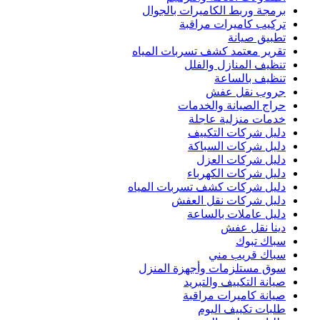
برمجة وربط الكاميرات بالجوال
تركيب كاميرات مراقبة
تطبيق صيانة
تقرير معتمد كشف تسربات المياه
تنظيف المنازل والفلل
تنظيف بالساعة
جروب نقل عفش
حراج الصيانة والخدمات
خدمات منزلية عاجلة
دليل شركات التكييف
دليل شركات السباكة
دليل شركات العزل
دليل شركات الكهرباء
دليل شركات كشف تسربات المياه
دليل شركات نقل العفش
دليل عاملات بالساعة
دينا نقل عفش
سباك تبوك
سباك قريب مني
سوق مستلزمات وأجهزة المنزل
صيانة التكييف والتبريد
صيانة كاميرات مراقبة
طلبات تكييف اليوم