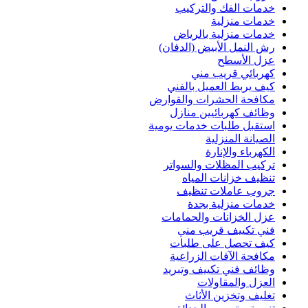
خدمات الفك والتركيب
خدمات منزلية
خدمات منزلية بالرياض
رش النمل الأبيض (الدفان)
عزل الأسطح
كهربائي قريب مني
كيف يربط العميل بالفني
مكافحة الحشرات والقوارض
وظائف كهربائيين منازل
استقبل طلبات خدمات يومية
الصيانة المنزلية
الكهرباء والإنارة
تركيب المظلات والسواتر
تنظيف خزانات المياه
جروب عاملات تنظيف
خدمات منزلية بجدة
عزل الخزانات والحمامات
فني تكييف قريب مني
كيف تحصل على طلبات
مكافحة الآفات الزراعية
وظائف فني تكييف وتبريد
العزل والمقاولات
تغليف وتخزين الأثاث