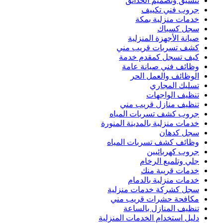
تنسيق وتصميم الحدائق
جروب فني تكييف
خدمات منزلية بمكة
سجل كسباك
صيانة الأجهزة المنزلية
كشف تسربات قريب مني
كيف تسجل كمقدم خدمة
وظائف فني صيانة عامة
الوظائف والعمل الحر
تسليك المجاري
تنظيف الواجهات
تنظيف منازل قريب مني
جروب كشف تسربات المياه
خدمات منزلية بالمدينة المنورة
سجل كدهان
وظائف كشف تسربات المياه
جروب كهربائيين
جلي وتلميع الرخام
خدمات قريبة منك
خدمات منزلية بالدمام
سجل كشركة خدمات منزلية
مكافحة حشرات قريب مني
تنظيف المنازل بالساعة
دليل استخدام الخدمات المنزلية