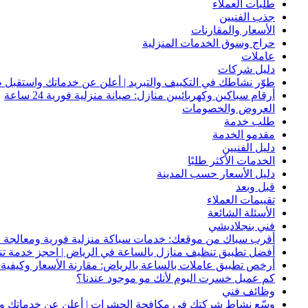
طلبات العملاء
جذب الفنيين
الأسعار والمقارنات
حراج وسوق الخدمات المنزلية
عاملات
دليل شركات
طوّر نشاطك في التكييف والتبريد | أعلن عن خدماتك واستقبل ط
أرقام سباكين وكهربائيين منازل: صيانة منزلية فورية 24 ساعة
العروض والخصومات
طلب خدمة
مقدمو الخدمة
دليل الفنيين
الخدمات الأكثر طلبًا
دليل الأسعار حسب المدينة
قبل وبعد
تقييمات العملاء
الأسئلة الشائعة
فني بنجلاديشي
أقرب سباك من موقعك: خدمات سباكة منزلية فورية ومعالجة ا
أفضل تطبيق تنظيف منازل بالساعة في الرياض | احجز خدمة ت
أرخص تطبيق عاملات بالساعة بالرياض: مقارنة الأسعار وكيفية ا
كم عميل خسرت اليوم لأنك مو موجود عندنا؟
وظائف فني
وسّع نشاط شركتك في مكافحة الحشرات | أعلن عن خدماتك واج