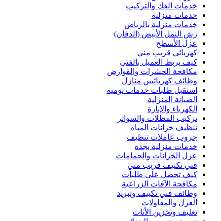
خدمات الفك والتركيب
خدمات منزلية
خدمات منزلية بالرياض
رش النمل الأبيض (الدفان)
عزل الأسطح
كهربائي قريب مني
كيف يربط العميل بالفني
مكافحة الحشرات والقوارض
وظائف كهربائيين منازل
استقبل طلبات خدمات يومية
الصيانة المنزلية
الكهرباء والإنارة
تركيب المظلات والسواتر
تنظيف خزانات المياه
جروب عاملات تنظيف
خدمات منزلية بجدة
عزل الخزانات والحمامات
فني تكييف قريب مني
كيف تحصل على طلبات
مكافحة الآفات الزراعية
وظائف فني تكييف وتبريد
العزل والمقاولات
تغليف وتخزين الأثاث