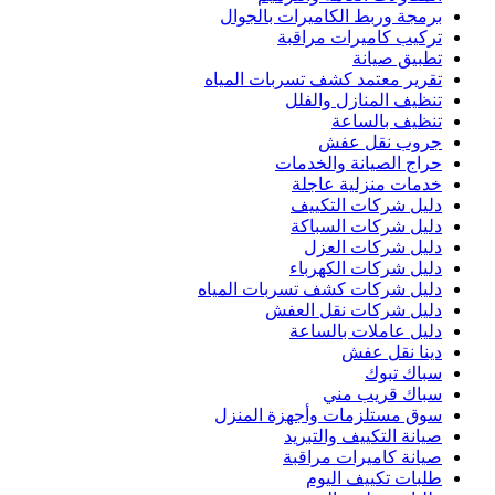
برمجة وربط الكاميرات بالجوال
تركيب كاميرات مراقبة
تطبيق صيانة
تقرير معتمد كشف تسربات المياه
تنظيف المنازل والفلل
تنظيف بالساعة
جروب نقل عفش
حراج الصيانة والخدمات
خدمات منزلية عاجلة
دليل شركات التكييف
دليل شركات السباكة
دليل شركات العزل
دليل شركات الكهرباء
دليل شركات كشف تسربات المياه
دليل شركات نقل العفش
دليل عاملات بالساعة
دينا نقل عفش
سباك تبوك
سباك قريب مني
سوق مستلزمات وأجهزة المنزل
صيانة التكييف والتبريد
صيانة كاميرات مراقبة
طلبات تكييف اليوم