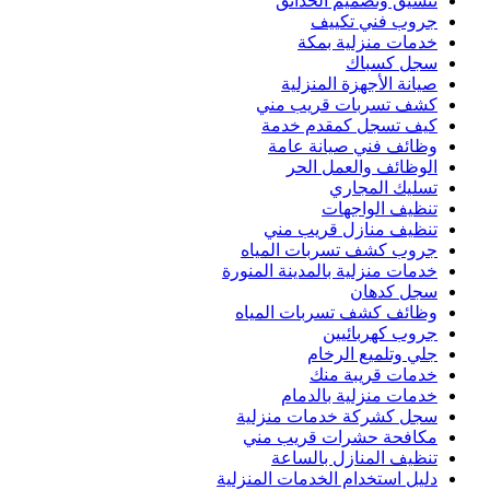
تنسيق وتصميم الحدائق
جروب فني تكييف
خدمات منزلية بمكة
سجل كسباك
صيانة الأجهزة المنزلية
كشف تسربات قريب مني
كيف تسجل كمقدم خدمة
وظائف فني صيانة عامة
الوظائف والعمل الحر
تسليك المجاري
تنظيف الواجهات
تنظيف منازل قريب مني
جروب كشف تسربات المياه
خدمات منزلية بالمدينة المنورة
سجل كدهان
وظائف كشف تسربات المياه
جروب كهربائيين
جلي وتلميع الرخام
خدمات قريبة منك
خدمات منزلية بالدمام
سجل كشركة خدمات منزلية
مكافحة حشرات قريب مني
تنظيف المنازل بالساعة
دليل استخدام الخدمات المنزلية