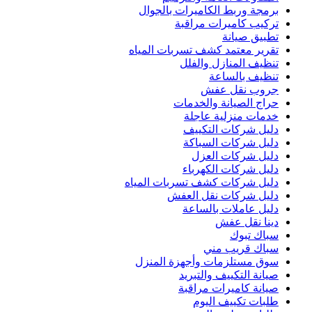
برمجة وربط الكاميرات بالجوال
تركيب كاميرات مراقبة
تطبيق صيانة
تقرير معتمد كشف تسربات المياه
تنظيف المنازل والفلل
تنظيف بالساعة
جروب نقل عفش
حراج الصيانة والخدمات
خدمات منزلية عاجلة
دليل شركات التكييف
دليل شركات السباكة
دليل شركات العزل
دليل شركات الكهرباء
دليل شركات كشف تسربات المياه
دليل شركات نقل العفش
دليل عاملات بالساعة
دينا نقل عفش
سباك تبوك
سباك قريب مني
سوق مستلزمات وأجهزة المنزل
صيانة التكييف والتبريد
صيانة كاميرات مراقبة
طلبات تكييف اليوم