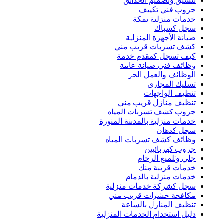
تنسيق وتصميم الحدائق
جروب فني تكييف
خدمات منزلية بمكة
سجل كسباك
صيانة الأجهزة المنزلية
كشف تسربات قريب مني
كيف تسجل كمقدم خدمة
وظائف فني صيانة عامة
الوظائف والعمل الحر
تسليك المجاري
تنظيف الواجهات
تنظيف منازل قريب مني
جروب كشف تسربات المياه
خدمات منزلية بالمدينة المنورة
سجل كدهان
وظائف كشف تسربات المياه
جروب كهربائيين
جلي وتلميع الرخام
خدمات قريبة منك
خدمات منزلية بالدمام
سجل كشركة خدمات منزلية
مكافحة حشرات قريب مني
تنظيف المنازل بالساعة
دليل استخدام الخدمات المنزلية