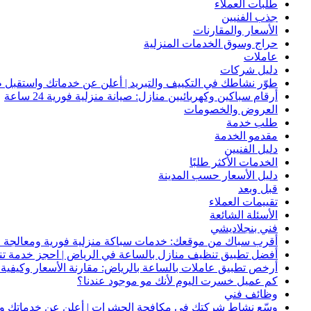
طلبات العملاء
جذب الفنيين
الأسعار والمقارنات
حراج وسوق الخدمات المنزلية
عاملات
دليل شركات
طوّر نشاطك في التكييف والتبريد | أعلن عن خدماتك واستقبل ط
أرقام سباكين وكهربائيين منازل: صيانة منزلية فورية 24 ساعة
العروض والخصومات
طلب خدمة
مقدمو الخدمة
دليل الفنيين
الخدمات الأكثر طلبًا
دليل الأسعار حسب المدينة
قبل وبعد
تقييمات العملاء
الأسئلة الشائعة
فني بنجلاديشي
أقرب سباك من موقعك: خدمات سباكة منزلية فورية ومعالجة ا
أفضل تطبيق تنظيف منازل بالساعة في الرياض | احجز خدمة ت
أرخص تطبيق عاملات بالساعة بالرياض: مقارنة الأسعار وكيفية ا
كم عميل خسرت اليوم لأنك مو موجود عندنا؟
وظائف فني
وسّع نشاط شركتك في مكافحة الحشرات | أعلن عن خدماتك واج