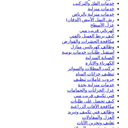
خدمات الفك والتركيب
خدمات منزلية
خدمات منزلية بالرياض
رش النمل الأبيض (الدفان)
عزل الأسطح
كهربائي قريب مني
كيف يربط العميل بالفني
مكافحة الحشرات والقوارض
وظائف كهربائيين منازل
استقبل طلبات خدمات يومية
الصيانة المنزلية
الكهرباء والإنارة
تركيب المظلات والسواتر
تنظيف خزانات المياه
جروب عاملات تنظيف
خدمات منزلية بجدة
عزل الخزانات والحمامات
فني تكييف قريب مني
كيف تحصل على طلبات
مكافحة الآفات الزراعية
وظائف فني تكييف وتبريد
العزل والمقاولات
تغليف وتخزين الأثاث