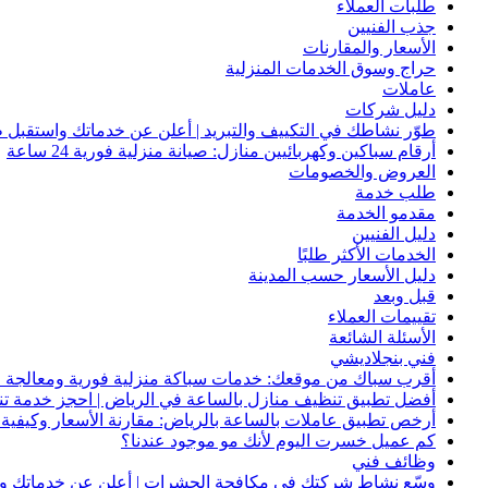
طلبات العملاء
جذب الفنيين
الأسعار والمقارنات
حراج وسوق الخدمات المنزلية
عاملات
دليل شركات
طوّر نشاطك في التكييف والتبريد | أعلن عن خدماتك واستقبل ط
أرقام سباكين وكهربائيين منازل: صيانة منزلية فورية 24 ساعة
العروض والخصومات
طلب خدمة
مقدمو الخدمة
دليل الفنيين
الخدمات الأكثر طلبًا
دليل الأسعار حسب المدينة
قبل وبعد
تقييمات العملاء
الأسئلة الشائعة
فني بنجلاديشي
أقرب سباك من موقعك: خدمات سباكة منزلية فورية ومعالجة ا
أفضل تطبيق تنظيف منازل بالساعة في الرياض | احجز خدمة ت
أرخص تطبيق عاملات بالساعة بالرياض: مقارنة الأسعار وكيفية ا
كم عميل خسرت اليوم لأنك مو موجود عندنا؟
وظائف فني
وسّع نشاط شركتك في مكافحة الحشرات | أعلن عن خدماتك واج