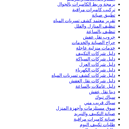
برمجة وربط الكاميرات بالجوال
تركيب كاميرات مراقبة
تطبيق صيانة
تقرير معتمد كشف تسربات المياه
تنظيف المنازل والفلل
تنظيف بالساعة
جروب نقل عفش
حراج الصيانة والخدمات
خدمات منزلية عاجلة
دليل شركات التكييف
دليل شركات السباكة
دليل شركات العزل
دليل شركات الكهرباء
دليل شركات كشف تسربات المياه
دليل شركات نقل العفش
دليل عاملات بالساعة
دينا نقل عفش
سباك تبوك
سباك قريب مني
سوق مستلزمات وأجهزة المنزل
صيانة التكييف والتبريد
صيانة كاميرات مراقبة
طلبات تكييف اليوم