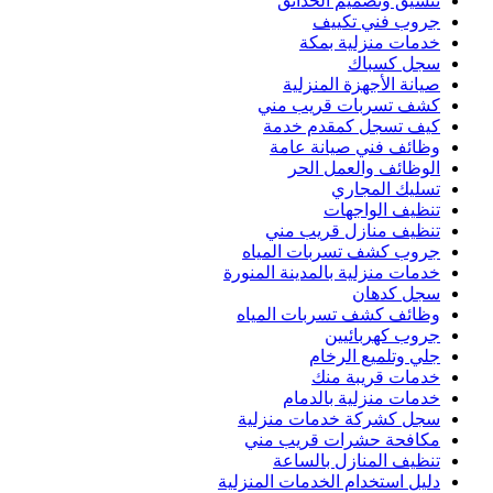
تنسيق وتصميم الحدائق
جروب فني تكييف
خدمات منزلية بمكة
سجل كسباك
صيانة الأجهزة المنزلية
كشف تسربات قريب مني
كيف تسجل كمقدم خدمة
وظائف فني صيانة عامة
الوظائف والعمل الحر
تسليك المجاري
تنظيف الواجهات
تنظيف منازل قريب مني
جروب كشف تسربات المياه
خدمات منزلية بالمدينة المنورة
سجل كدهان
وظائف كشف تسربات المياه
جروب كهربائيين
جلي وتلميع الرخام
خدمات قريبة منك
خدمات منزلية بالدمام
سجل كشركة خدمات منزلية
مكافحة حشرات قريب مني
تنظيف المنازل بالساعة
دليل استخدام الخدمات المنزلية