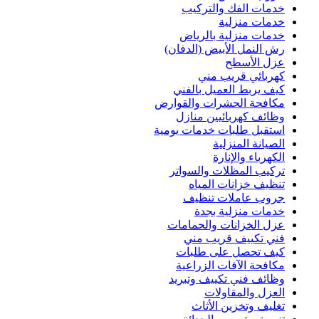
خدمات الفك والتركيب
خدمات منزلية
خدمات منزلية بالرياض
رش النمل الأبيض (الدفان)
عزل الأسطح
كهربائي قريب مني
كيف يربط العميل بالفني
مكافحة الحشرات والقوارض
وظائف كهربائيين منازل
استقبل طلبات خدمات يومية
الصيانة المنزلية
الكهرباء والإنارة
تركيب المظلات والسواتر
تنظيف خزانات المياه
جروب عاملات تنظيف
خدمات منزلية بجدة
عزل الخزانات والحمامات
فني تكييف قريب مني
كيف تحصل على طلبات
مكافحة الآفات الزراعية
وظائف فني تكييف وتبريد
العزل والمقاولات
تغليف وتخزين الأثاث