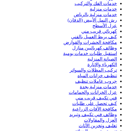
خدمات الفك والتركيب
خدمات منزلية
خدمات منزلية بالرياض
رش النمل الأبيض (الدفان)
عزل الأسطح
كهربائي قريب مني
كيف يربط العميل بالفني
مكافحة الحشرات والقوارض
وظائف كهربائيين منازل
استقبل طلبات خدمات يومية
الصيانة المنزلية
الكهرباء والإنارة
تركيب المظلات والسواتر
تنظيف خزانات المياه
جروب عاملات تنظيف
خدمات منزلية بجدة
عزل الخزانات والحمامات
فني تكييف قريب مني
كيف تحصل على طلبات
مكافحة الآفات الزراعية
وظائف فني تكييف وتبريد
العزل والمقاولات
تغليف وتخزين الأثاث