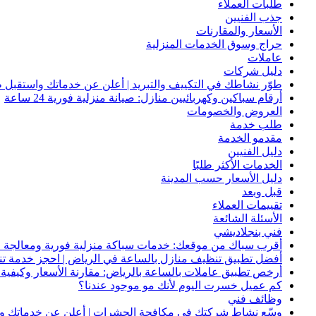
طلبات العملاء
جذب الفنيين
الأسعار والمقارنات
حراج وسوق الخدمات المنزلية
عاملات
دليل شركات
طوّر نشاطك في التكييف والتبريد | أعلن عن خدماتك واستقبل ط
أرقام سباكين وكهربائيين منازل: صيانة منزلية فورية 24 ساعة
العروض والخصومات
طلب خدمة
مقدمو الخدمة
دليل الفنيين
الخدمات الأكثر طلبًا
دليل الأسعار حسب المدينة
قبل وبعد
تقييمات العملاء
الأسئلة الشائعة
فني بنجلاديشي
أقرب سباك من موقعك: خدمات سباكة منزلية فورية ومعالجة ا
أفضل تطبيق تنظيف منازل بالساعة في الرياض | احجز خدمة ت
أرخص تطبيق عاملات بالساعة بالرياض: مقارنة الأسعار وكيفية ا
كم عميل خسرت اليوم لأنك مو موجود عندنا؟
وظائف فني
وسّع نشاط شركتك في مكافحة الحشرات | أعلن عن خدماتك واج