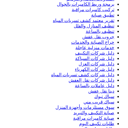
برمجة وربط الكاميرات بالجوال
تركيب كاميرات مراقبة
تطبيق صيانة
تقرير معتمد كشف تسربات المياه
تنظيف المنازل والفلل
تنظيف بالساعة
جروب نقل عفش
حراج الصيانة والخدمات
خدمات منزلية عاجلة
دليل شركات التكييف
دليل شركات السباكة
دليل شركات العزل
دليل شركات الكهرباء
دليل شركات كشف تسربات المياه
دليل شركات نقل العفش
دليل عاملات بالساعة
دينا نقل عفش
سباك تبوك
سباك قريب مني
سوق مستلزمات وأجهزة المنزل
صيانة التكييف والتبريد
صيانة كاميرات مراقبة
طلبات تكييف اليوم