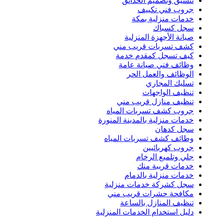
تنسيق وتصميم الحدائق
جروب فني تكييف
خدمات منزلية بمكة
سجل كسباك
صيانة الأجهزة المنزلية
كشف تسربات قريب مني
كيف تسجل كمقدم خدمة
وظائف فني صيانة عامة
الوظائف والعمل الحر
تسليك المجاري
تنظيف الواجهات
تنظيف منازل قريب مني
جروب كشف تسربات المياه
خدمات منزلية بالمدينة المنورة
سجل كدهان
وظائف كشف تسربات المياه
جروب كهربائيين
جلي وتلميع الرخام
خدمات قريبة منك
خدمات منزلية بالدمام
سجل كشركة خدمات منزلية
مكافحة حشرات قريب مني
تنظيف المنازل بالساعة
دليل استخدام الخدمات المنزلية