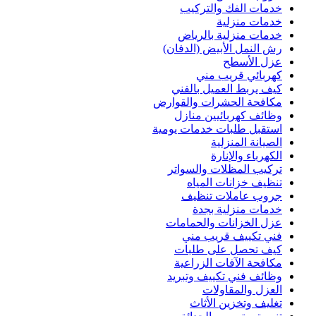
خدمات الفك والتركيب
خدمات منزلية
خدمات منزلية بالرياض
رش النمل الأبيض (الدفان)
عزل الأسطح
كهربائي قريب مني
كيف يربط العميل بالفني
مكافحة الحشرات والقوارض
وظائف كهربائيين منازل
استقبل طلبات خدمات يومية
الصيانة المنزلية
الكهرباء والإنارة
تركيب المظلات والسواتر
تنظيف خزانات المياه
جروب عاملات تنظيف
خدمات منزلية بجدة
عزل الخزانات والحمامات
فني تكييف قريب مني
كيف تحصل على طلبات
مكافحة الآفات الزراعية
وظائف فني تكييف وتبريد
العزل والمقاولات
تغليف وتخزين الأثاث