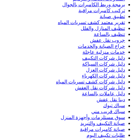
برمجة وربط الكاميرات بالجوال
تركيب كاميرات مراقبة
تطبيق صيانة
تقرير معتمد كشف تسربات المياه
تنظيف المنازل والفلل
تنظيف بالساعة
جروب نقل عفش
حراج الصيانة والخدمات
خدمات منزلية عاجلة
دليل شركات التكييف
دليل شركات السباكة
دليل شركات العزل
دليل شركات الكهرباء
دليل شركات كشف تسربات المياه
دليل شركات نقل العفش
دليل عاملات بالساعة
دينا نقل عفش
سباك تبوك
سباك قريب مني
سوق مستلزمات وأجهزة المنزل
صيانة التكييف والتبريد
صيانة كاميرات مراقبة
طلبات تكييف اليوم