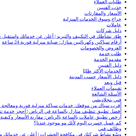
طلبات العملاء
جذب الفنيين
الأسعار والمقارنات
حراج وسوق الخدمات المنزلية
عاملات
دليل شركات
طوّر نشاطك في التكييف والتبريد | أعلن عن خدماتك واستقبل ط
أرقام سباكين وكهربائيين منازل: صيانة منزلية فورية 24 ساعة
العروض والخصومات
طلب خدمة
مقدمو الخدمة
دليل الفنيين
الخدمات الأكثر طلبًا
دليل الأسعار حسب المدينة
قبل وبعد
تقييمات العملاء
الأسئلة الشائعة
فني بنجلاديشي
أقرب سباك من موقعك: خدمات سباكة منزلية فورية ومعالجة ا
أفضل تطبيق تنظيف منازل بالساعة في الرياض | احجز خدمة ت
أرخص تطبيق عاملات بالساعة بالرياض: مقارنة الأسعار وكيفية ا
كم عميل خسرت اليوم لأنك مو موجود عندنا؟
وظائف فني
وسّع نشاط شركتك في مكافحة الحشرات | أعلن عن خدماتك واج