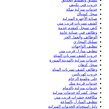
تنسيق وتصميم الحدائق
جروب فني تكييف
خدمات منزلية بمكة
سجل كسباك
صيانة الأجهزة المنزلية
كشف تسربات قريب مني
كيف تسجل كمقدم خدمة
وظائف فني صيانة عامة
الوظائف والعمل الحر
تسليك المجاري
تنظيف الواجهات
تنظيف منازل قريب مني
جروب كشف تسربات المياه
خدمات منزلية بالمدينة المنورة
سجل كدهان
وظائف كشف تسربات المياه
جروب كهربائيين
جلي وتلميع الرخام
خدمات قريبة منك
خدمات منزلية بالدمام
سجل كشركة خدمات منزلية
مكافحة حشرات قريب مني
تنظيف المنازل بالساعة
دليل استخدام الخدمات المنزلية