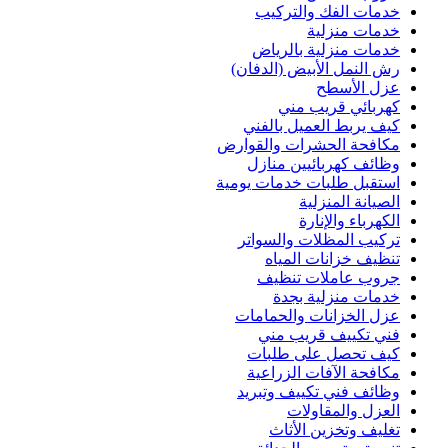
خدمات الفك والتركيب
خدمات منزلية
خدمات منزلية بالرياض
رش النمل الأبيض (الدفان)
عزل الأسطح
كهربائي قريب مني
كيف يربط العميل بالفني
مكافحة الحشرات والقوارض
وظائف كهربائيين منازل
استقبل طلبات خدمات يومية
الصيانة المنزلية
الكهرباء والإنارة
تركيب المظلات والسواتر
تنظيف خزانات المياه
جروب عاملات تنظيف
خدمات منزلية بجدة
عزل الخزانات والحمامات
فني تكييف قريب مني
كيف تحصل على طلبات
مكافحة الآفات الزراعية
وظائف فني تكييف وتبريد
العزل والمقاولات
تغليف وتخزين الأثاث