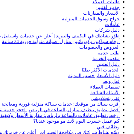
طلبات العملاء
جذب الفنيين
الأسعار والمقارنات
حراج وسوق الخدمات المنزلية
عاملات
دليل شركات
طوّر نشاطك في التكييف والتبريد | أعلن عن خدماتك واستقبل ط
أرقام سباكين وكهربائيين منازل: صيانة منزلية فورية 24 ساعة
العروض والخصومات
طلب خدمة
مقدمو الخدمة
دليل الفنيين
الخدمات الأكثر طلبًا
دليل الأسعار حسب المدينة
قبل وبعد
تقييمات العملاء
الأسئلة الشائعة
فني بنجلاديشي
أقرب سباك من موقعك: خدمات سباكة منزلية فورية ومعالجة ا
أفضل تطبيق تنظيف منازل بالساعة في الرياض | احجز خدمة ت
أرخص تطبيق عاملات بالساعة بالرياض: مقارنة الأسعار وكيفية ا
كم عميل خسرت اليوم لأنك مو موجود عندنا؟
وظائف فني
وسّع نشاط شركتك في مكافحة الحشرات | أعلن عن خدماتك واج