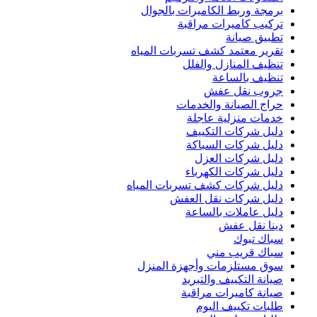
برمجة وربط الكاميرات بالجوال
تركيب كاميرات مراقبة
تطبيق صيانة
تقرير معتمد كشف تسربات المياه
تنظيف المنازل والفلل
تنظيف بالساعة
جروب نقل عفش
حراج الصيانة والخدمات
خدمات منزلية عاجلة
دليل شركات التكييف
دليل شركات السباكة
دليل شركات العزل
دليل شركات الكهرباء
دليل شركات كشف تسربات المياه
دليل شركات نقل العفش
دليل عاملات بالساعة
دينا نقل عفش
سباك تبوك
سباك قريب مني
سوق مستلزمات وأجهزة المنزل
صيانة التكييف والتبريد
صيانة كاميرات مراقبة
طلبات تكييف اليوم