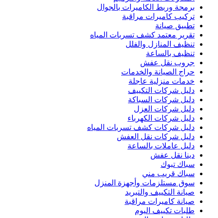
برمجة وربط الكاميرات بالجوال
تركيب كاميرات مراقبة
تطبيق صيانة
تقرير معتمد كشف تسربات المياه
تنظيف المنازل والفلل
تنظيف بالساعة
جروب نقل عفش
حراج الصيانة والخدمات
خدمات منزلية عاجلة
دليل شركات التكييف
دليل شركات السباكة
دليل شركات العزل
دليل شركات الكهرباء
دليل شركات كشف تسربات المياه
دليل شركات نقل العفش
دليل عاملات بالساعة
دينا نقل عفش
سباك تبوك
سباك قريب مني
سوق مستلزمات وأجهزة المنزل
صيانة التكييف والتبريد
صيانة كاميرات مراقبة
طلبات تكييف اليوم