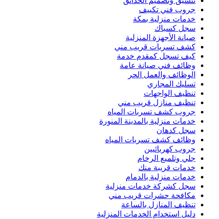
تنسيق وتصميم الحدائق
جروب فني تكييف
خدمات منزلية بمكة
سجل كسباك
صيانة الأجهزة المنزلية
كشف تسربات قريب مني
كيف تسجل كمقدم خدمة
وظائف فني صيانة عامة
الوظائف والعمل الحر
تسليك المجاري
تنظيف الواجهات
تنظيف منازل قريب مني
جروب كشف تسربات المياه
خدمات منزلية بالمدينة المنورة
سجل كدهان
وظائف كشف تسربات المياه
جروب كهربائيين
جلي وتلميع الرخام
خدمات قريبة منك
خدمات منزلية بالدمام
سجل كشركة خدمات منزلية
مكافحة حشرات قريب مني
تنظيف المنازل بالساعة
دليل استخدام الخدمات المنزلية