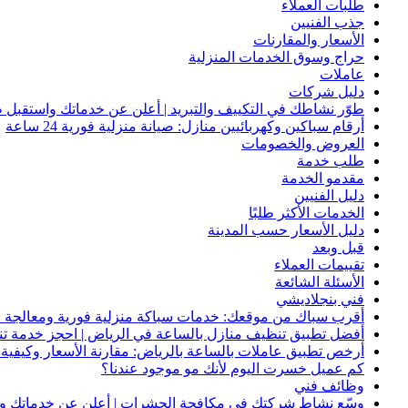
طلبات العملاء
جذب الفنيين
الأسعار والمقارنات
حراج وسوق الخدمات المنزلية
عاملات
دليل شركات
طوّر نشاطك في التكييف والتبريد | أعلن عن خدماتك واستقبل ط
أرقام سباكين وكهربائيين منازل: صيانة منزلية فورية 24 ساعة
العروض والخصومات
طلب خدمة
مقدمو الخدمة
دليل الفنيين
الخدمات الأكثر طلبًا
دليل الأسعار حسب المدينة
قبل وبعد
تقييمات العملاء
الأسئلة الشائعة
فني بنجلاديشي
أقرب سباك من موقعك: خدمات سباكة منزلية فورية ومعالجة ا
أفضل تطبيق تنظيف منازل بالساعة في الرياض | احجز خدمة ت
أرخص تطبيق عاملات بالساعة بالرياض: مقارنة الأسعار وكيفية ا
كم عميل خسرت اليوم لأنك مو موجود عندنا؟
وظائف فني
وسّع نشاط شركتك في مكافحة الحشرات | أعلن عن خدماتك واج