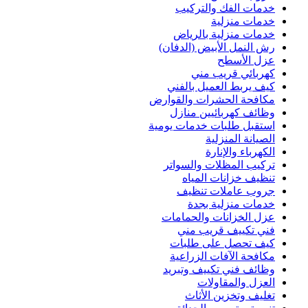
خدمات الفك والتركيب
خدمات منزلية
خدمات منزلية بالرياض
رش النمل الأبيض (الدفان)
عزل الأسطح
كهربائي قريب مني
كيف يربط العميل بالفني
مكافحة الحشرات والقوارض
وظائف كهربائيين منازل
استقبل طلبات خدمات يومية
الصيانة المنزلية
الكهرباء والإنارة
تركيب المظلات والسواتر
تنظيف خزانات المياه
جروب عاملات تنظيف
خدمات منزلية بجدة
عزل الخزانات والحمامات
فني تكييف قريب مني
كيف تحصل على طلبات
مكافحة الآفات الزراعية
وظائف فني تكييف وتبريد
العزل والمقاولات
تغليف وتخزين الأثاث