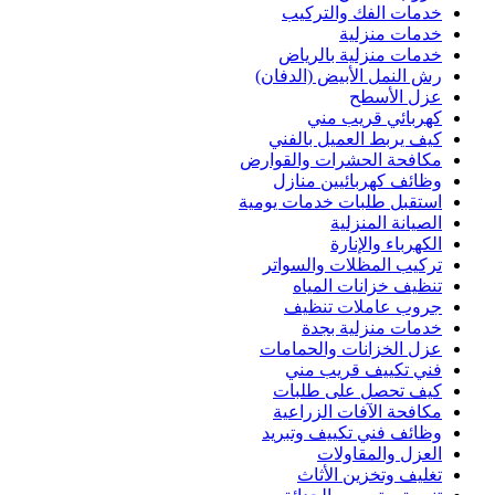
خدمات الفك والتركيب
خدمات منزلية
خدمات منزلية بالرياض
رش النمل الأبيض (الدفان)
عزل الأسطح
كهربائي قريب مني
كيف يربط العميل بالفني
مكافحة الحشرات والقوارض
وظائف كهربائيين منازل
استقبل طلبات خدمات يومية
الصيانة المنزلية
الكهرباء والإنارة
تركيب المظلات والسواتر
تنظيف خزانات المياه
جروب عاملات تنظيف
خدمات منزلية بجدة
عزل الخزانات والحمامات
فني تكييف قريب مني
كيف تحصل على طلبات
مكافحة الآفات الزراعية
وظائف فني تكييف وتبريد
العزل والمقاولات
تغليف وتخزين الأثاث