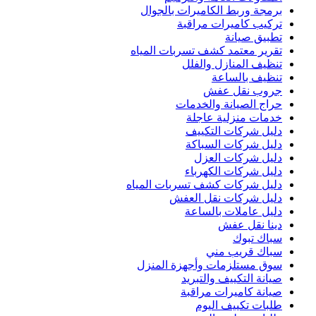
برمجة وربط الكاميرات بالجوال
تركيب كاميرات مراقبة
تطبيق صيانة
تقرير معتمد كشف تسربات المياه
تنظيف المنازل والفلل
تنظيف بالساعة
جروب نقل عفش
حراج الصيانة والخدمات
خدمات منزلية عاجلة
دليل شركات التكييف
دليل شركات السباكة
دليل شركات العزل
دليل شركات الكهرباء
دليل شركات كشف تسربات المياه
دليل شركات نقل العفش
دليل عاملات بالساعة
دينا نقل عفش
سباك تبوك
سباك قريب مني
سوق مستلزمات وأجهزة المنزل
صيانة التكييف والتبريد
صيانة كاميرات مراقبة
طلبات تكييف اليوم