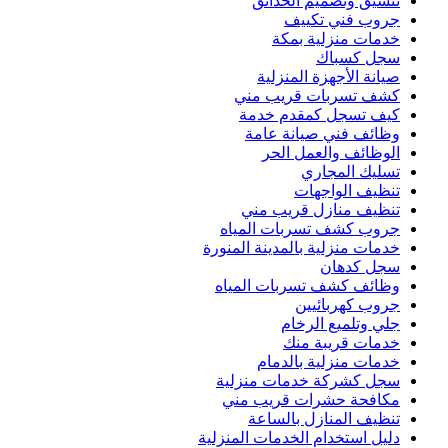
تنسيق وتصميم الحدائق
جروب فني تكييف
خدمات منزلية بمكة
سجل كسباك
صيانة الأجهزة المنزلية
كشف تسربات قريب مني
كيف تسجل كمقدم خدمة
وظائف فني صيانة عامة
الوظائف والعمل الحر
تسليك المجاري
تنظيف الواجهات
تنظيف منازل قريب مني
جروب كشف تسربات المياه
خدمات منزلية بالمدينة المنورة
سجل كدهان
وظائف كشف تسربات المياه
جروب كهربائيين
جلي وتلميع الرخام
خدمات قريبة منك
خدمات منزلية بالدمام
سجل كشركة خدمات منزلية
مكافحة حشرات قريب مني
تنظيف المنازل بالساعة
دليل استخدام الخدمات المنزلية