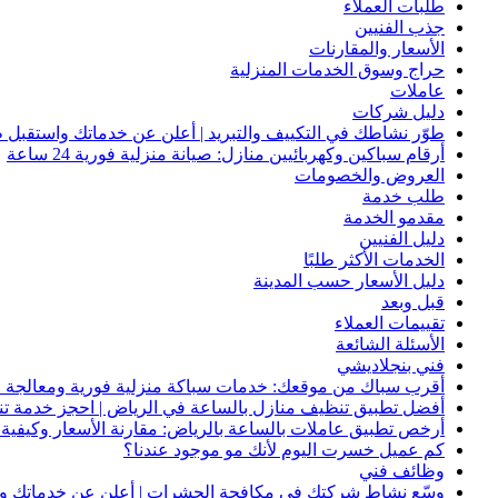
طلبات العملاء
جذب الفنيين
الأسعار والمقارنات
حراج وسوق الخدمات المنزلية
عاملات
دليل شركات
طوّر نشاطك في التكييف والتبريد | أعلن عن خدماتك واستقبل ط
أرقام سباكين وكهربائيين منازل: صيانة منزلية فورية 24 ساعة
العروض والخصومات
طلب خدمة
مقدمو الخدمة
دليل الفنيين
الخدمات الأكثر طلبًا
دليل الأسعار حسب المدينة
قبل وبعد
تقييمات العملاء
الأسئلة الشائعة
فني بنجلاديشي
أقرب سباك من موقعك: خدمات سباكة منزلية فورية ومعالجة ا
أفضل تطبيق تنظيف منازل بالساعة في الرياض | احجز خدمة ت
أرخص تطبيق عاملات بالساعة بالرياض: مقارنة الأسعار وكيفية ا
كم عميل خسرت اليوم لأنك مو موجود عندنا؟
وظائف فني
وسّع نشاط شركتك في مكافحة الحشرات | أعلن عن خدماتك واج