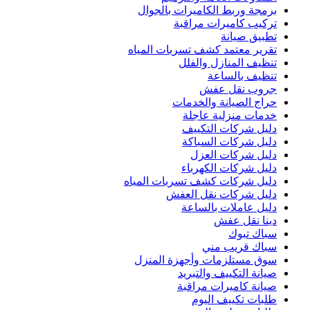
برمجة وربط الكاميرات بالجوال
تركيب كاميرات مراقبة
تطبيق صيانة
تقرير معتمد كشف تسربات المياه
تنظيف المنازل والفلل
تنظيف بالساعة
جروب نقل عفش
حراج الصيانة والخدمات
خدمات منزلية عاجلة
دليل شركات التكييف
دليل شركات السباكة
دليل شركات العزل
دليل شركات الكهرباء
دليل شركات كشف تسربات المياه
دليل شركات نقل العفش
دليل عاملات بالساعة
دينا نقل عفش
سباك تبوك
سباك قريب مني
سوق مستلزمات وأجهزة المنزل
صيانة التكييف والتبريد
صيانة كاميرات مراقبة
طلبات تكييف اليوم