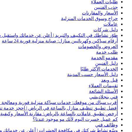
طلبات العملاء
جذب الفنيين
الأسعار والمقارنات
حراج وسوق الخدمات المنزلية
عاملات
دليل شركات
طوّر نشاطك في التكييف والتبريد | أعلن عن خدماتك واستقبل ط
أرقام سباكين وكهربائيين منازل: صيانة منزلية فورية 24 ساعة
العروض والخصومات
طلب خدمة
مقدمو الخدمة
دليل الفنيين
الخدمات الأكثر طلبًا
دليل الأسعار حسب المدينة
قبل وبعد
تقييمات العملاء
الأسئلة الشائعة
فني بنجلاديشي
أقرب سباك من موقعك: خدمات سباكة منزلية فورية ومعالجة ا
أفضل تطبيق تنظيف منازل بالساعة في الرياض | احجز خدمة ت
أرخص تطبيق عاملات بالساعة بالرياض: مقارنة الأسعار وكيفية ا
كم عميل خسرت اليوم لأنك مو موجود عندنا؟
وظائف فني
وسّع نشاط شركتك في مكافحة الحشرات | أعلن عن خدماتك واج