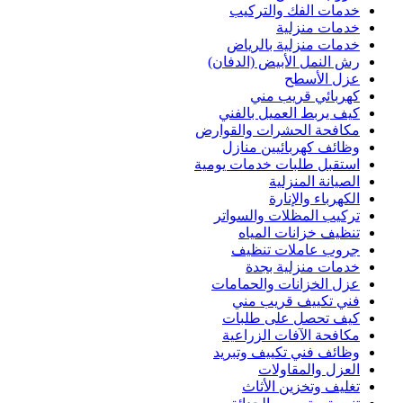
خدمات الفك والتركيب
خدمات منزلية
خدمات منزلية بالرياض
رش النمل الأبيض (الدفان)
عزل الأسطح
كهربائي قريب مني
كيف يربط العميل بالفني
مكافحة الحشرات والقوارض
وظائف كهربائيين منازل
استقبل طلبات خدمات يومية
الصيانة المنزلية
الكهرباء والإنارة
تركيب المظلات والسواتر
تنظيف خزانات المياه
جروب عاملات تنظيف
خدمات منزلية بجدة
عزل الخزانات والحمامات
فني تكييف قريب مني
كيف تحصل على طلبات
مكافحة الآفات الزراعية
وظائف فني تكييف وتبريد
العزل والمقاولات
تغليف وتخزين الأثاث