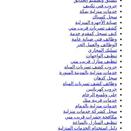
تنسيق وتصميم الحدائق
جروب فني تكييف
خدمات منزلية بمكة
سجل كسباك
صيانة الأجهزة المنزلية
كشف تسربات قريب مني
كيف تسجل كمقدم خدمة
وظائف فني صيانة عامة
الوظائف والعمل الحر
تسليك المجاري
تنظيف الواجهات
تنظيف منازل قريب مني
جروب كشف تسربات المياه
خدمات منزلية بالمدينة المنورة
سجل كدهان
وظائف كشف تسربات المياه
جروب كهربائيين
جلي وتلميع الرخام
خدمات قريبة منك
خدمات منزلية بالدمام
سجل كشركة خدمات منزلية
مكافحة حشرات قريب مني
تنظيف المنازل بالساعة
دليل استخدام الخدمات المنزلية