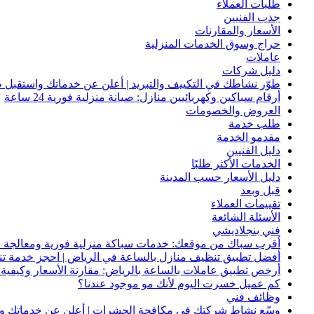
طلبات العملاء
جذب الفنيين
الأسعار والمقارنات
حراج وسوق الخدمات المنزلية
عاملات
دليل شركات
طوّر نشاطك في التكييف والتبريد | أعلن عن خدماتك واستقبل ط
أرقام سباكين وكهربائيين منازل: صيانة منزلية فورية 24 ساعة
العروض والخصومات
طلب خدمة
مقدمو الخدمة
دليل الفنيين
الخدمات الأكثر طلبًا
دليل الأسعار حسب المدينة
قبل وبعد
تقييمات العملاء
الأسئلة الشائعة
فني بنجلاديشي
أقرب سباك من موقعك: خدمات سباكة منزلية فورية ومعالجة ا
أفضل تطبيق تنظيف منازل بالساعة في الرياض | احجز خدمة ت
أرخص تطبيق عاملات بالساعة بالرياض: مقارنة الأسعار وكيفية ا
كم عميل خسرت اليوم لأنك مو موجود عندنا؟
وظائف فني
وسّع نشاط شركتك في مكافحة الحشرات | أعلن عن خدماتك واج