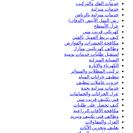
خدمات الفك والتركيب
خدمات منزلية
خدمات منزلية بالرياض
رش النمل الأبيض (الدفان)
عزل الأسطح
كهربائي قريب مني
كيف يربط العميل بالفني
مكافحة الحشرات والقوارض
وظائف كهربائيين منازل
استقبل طلبات خدمات يومية
الصيانة المنزلية
الكهرباء والإنارة
تركيب المظلات والسواتر
تنظيف خزانات المياه
جروب عاملات تنظيف
خدمات منزلية بجدة
عزل الخزانات والحمامات
فني تكييف قريب مني
كيف تحصل على طلبات
مكافحة الآفات الزراعية
وظائف فني تكييف وتبريد
العزل والمقاولات
تغليف وتخزين الأثاث