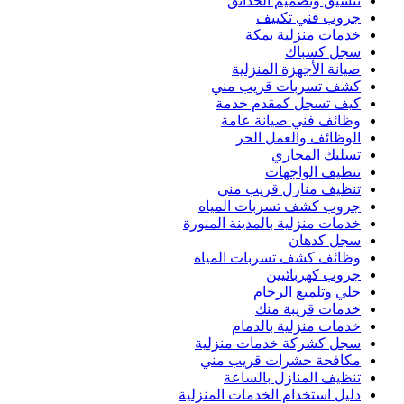
تنسيق وتصميم الحدائق
جروب فني تكييف
خدمات منزلية بمكة
سجل كسباك
صيانة الأجهزة المنزلية
كشف تسربات قريب مني
كيف تسجل كمقدم خدمة
وظائف فني صيانة عامة
الوظائف والعمل الحر
تسليك المجاري
تنظيف الواجهات
تنظيف منازل قريب مني
جروب كشف تسربات المياه
خدمات منزلية بالمدينة المنورة
سجل كدهان
وظائف كشف تسربات المياه
جروب كهربائيين
جلي وتلميع الرخام
خدمات قريبة منك
خدمات منزلية بالدمام
سجل كشركة خدمات منزلية
مكافحة حشرات قريب مني
تنظيف المنازل بالساعة
دليل استخدام الخدمات المنزلية