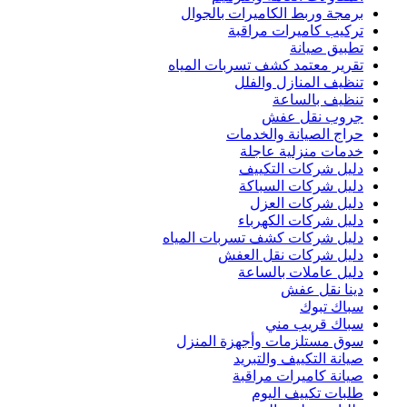
برمجة وربط الكاميرات بالجوال
تركيب كاميرات مراقبة
تطبيق صيانة
تقرير معتمد كشف تسربات المياه
تنظيف المنازل والفلل
تنظيف بالساعة
جروب نقل عفش
حراج الصيانة والخدمات
خدمات منزلية عاجلة
دليل شركات التكييف
دليل شركات السباكة
دليل شركات العزل
دليل شركات الكهرباء
دليل شركات كشف تسربات المياه
دليل شركات نقل العفش
دليل عاملات بالساعة
دينا نقل عفش
سباك تبوك
سباك قريب مني
سوق مستلزمات وأجهزة المنزل
صيانة التكييف والتبريد
صيانة كاميرات مراقبة
طلبات تكييف اليوم