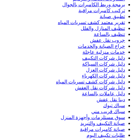
برمجة وربط الكاميرات بالجوال
تركيب كاميرات مراقبة
تطبيق صيانة
تقرير معتمد كشف تسربات المياه
تنظيف المنازل والفلل
تنظيف بالساعة
جروب نقل عفش
حراج الصيانة والخدمات
خدمات منزلية عاجلة
دليل شركات التكييف
دليل شركات السباكة
دليل شركات العزل
دليل شركات الكهرباء
دليل شركات كشف تسربات المياه
دليل شركات نقل العفش
دليل عاملات بالساعة
دينا نقل عفش
سباك تبوك
سباك قريب مني
سوق مستلزمات وأجهزة المنزل
صيانة التكييف والتبريد
صيانة كاميرات مراقبة
طلبات تكييف اليوم