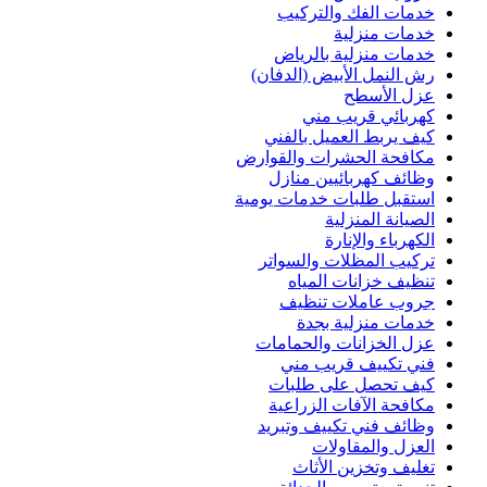
خدمات الفك والتركيب
خدمات منزلية
خدمات منزلية بالرياض
رش النمل الأبيض (الدفان)
عزل الأسطح
كهربائي قريب مني
كيف يربط العميل بالفني
مكافحة الحشرات والقوارض
وظائف كهربائيين منازل
استقبل طلبات خدمات يومية
الصيانة المنزلية
الكهرباء والإنارة
تركيب المظلات والسواتر
تنظيف خزانات المياه
جروب عاملات تنظيف
خدمات منزلية بجدة
عزل الخزانات والحمامات
فني تكييف قريب مني
كيف تحصل على طلبات
مكافحة الآفات الزراعية
وظائف فني تكييف وتبريد
العزل والمقاولات
تغليف وتخزين الأثاث