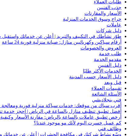
طلبات العملاء
جذب الفنيين
الأسعار والمقارنات
حراج وسوق الخدمات المنزلية
عاملات
دليل شركات
طوّر نشاطك في التكييف والتبريد | أعلن عن خدماتك واستقبل ط
أرقام سباكين وكهربائيين منازل: صيانة منزلية فورية 24 ساعة
العروض والخصومات
طلب خدمة
مقدمو الخدمة
دليل الفنيين
الخدمات الأكثر طلبًا
دليل الأسعار حسب المدينة
قبل وبعد
تقييمات العملاء
الأسئلة الشائعة
فني بنجلاديشي
أقرب سباك من موقعك: خدمات سباكة منزلية فورية ومعالجة ا
أفضل تطبيق تنظيف منازل بالساعة في الرياض | احجز خدمة ت
أرخص تطبيق عاملات بالساعة بالرياض: مقارنة الأسعار وكيفية ا
كم عميل خسرت اليوم لأنك مو موجود عندنا؟
وظائف فني
وسّع نشاط شركتك في مكافحة الحشرات | أعلن عن خدماتك واج