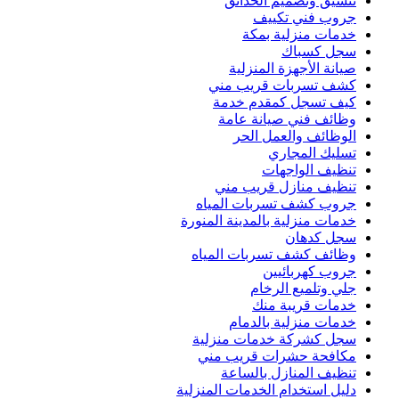
تنسيق وتصميم الحدائق
جروب فني تكييف
خدمات منزلية بمكة
سجل كسباك
صيانة الأجهزة المنزلية
كشف تسربات قريب مني
كيف تسجل كمقدم خدمة
وظائف فني صيانة عامة
الوظائف والعمل الحر
تسليك المجاري
تنظيف الواجهات
تنظيف منازل قريب مني
جروب كشف تسربات المياه
خدمات منزلية بالمدينة المنورة
سجل كدهان
وظائف كشف تسربات المياه
جروب كهربائيين
جلي وتلميع الرخام
خدمات قريبة منك
خدمات منزلية بالدمام
سجل كشركة خدمات منزلية
مكافحة حشرات قريب مني
تنظيف المنازل بالساعة
دليل استخدام الخدمات المنزلية