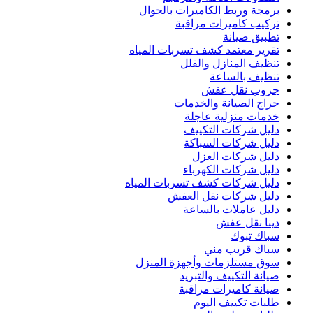
برمجة وربط الكاميرات بالجوال
تركيب كاميرات مراقبة
تطبيق صيانة
تقرير معتمد كشف تسربات المياه
تنظيف المنازل والفلل
تنظيف بالساعة
جروب نقل عفش
حراج الصيانة والخدمات
خدمات منزلية عاجلة
دليل شركات التكييف
دليل شركات السباكة
دليل شركات العزل
دليل شركات الكهرباء
دليل شركات كشف تسربات المياه
دليل شركات نقل العفش
دليل عاملات بالساعة
دينا نقل عفش
سباك تبوك
سباك قريب مني
سوق مستلزمات وأجهزة المنزل
صيانة التكييف والتبريد
صيانة كاميرات مراقبة
طلبات تكييف اليوم