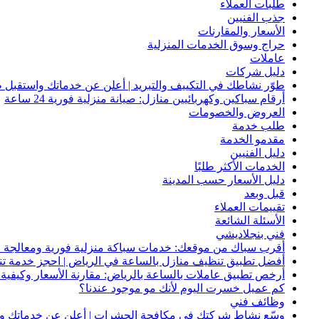
طلبات العملاء
جذب الفنيين
الأسعار والمقارنات
حراج وسوق الخدمات المنزلية
عاملات
دليل شركات
طوّر نشاطك في التكييف والتبريد | أعلن عن خدماتك واستقبل ط
أرقام سباكين وكهربائيين منازل: صيانة منزلية فورية 24 ساعة
العروض والخصومات
طلب خدمة
مقدمو الخدمة
دليل الفنيين
الخدمات الأكثر طلبًا
دليل الأسعار حسب المدينة
قبل وبعد
تقييمات العملاء
الأسئلة الشائعة
فني بنجلاديشي
أقرب سباك من موقعك: خدمات سباكة منزلية فورية ومعالجة ا
أفضل تطبيق تنظيف منازل بالساعة في الرياض | احجز خدمة ت
أرخص تطبيق عاملات بالساعة بالرياض: مقارنة الأسعار وكيفية ا
كم عميل خسرت اليوم لأنك مو موجود عندنا؟
وظائف فني
وسّع نشاط شركتك في مكافحة الحشرات | أعلن عن خدماتك واج