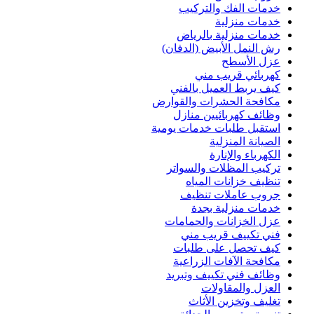
خدمات الفك والتركيب
خدمات منزلية
خدمات منزلية بالرياض
رش النمل الأبيض (الدفان)
عزل الأسطح
كهربائي قريب مني
كيف يربط العميل بالفني
مكافحة الحشرات والقوارض
وظائف كهربائيين منازل
استقبل طلبات خدمات يومية
الصيانة المنزلية
الكهرباء والإنارة
تركيب المظلات والسواتر
تنظيف خزانات المياه
جروب عاملات تنظيف
خدمات منزلية بجدة
عزل الخزانات والحمامات
فني تكييف قريب مني
كيف تحصل على طلبات
مكافحة الآفات الزراعية
وظائف فني تكييف وتبريد
العزل والمقاولات
تغليف وتخزين الأثاث