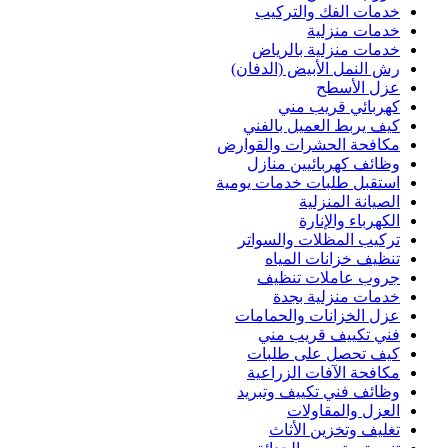
خدمات الفك والتركيب
خدمات منزلية
خدمات منزلية بالرياض
رش النمل الأبيض (الدفان)
عزل الأسطح
كهربائي قريب مني
كيف يربط العميل بالفني
مكافحة الحشرات والقوارض
وظائف كهربائيين منازل
استقبل طلبات خدمات يومية
الصيانة المنزلية
الكهرباء والإنارة
تركيب المظلات والسواتر
تنظيف خزانات المياه
جروب عاملات تنظيف
خدمات منزلية بجدة
عزل الخزانات والحمامات
فني تكييف قريب مني
كيف تحصل على طلبات
مكافحة الآفات الزراعية
وظائف فني تكييف وتبريد
العزل والمقاولات
تغليف وتخزين الأثاث