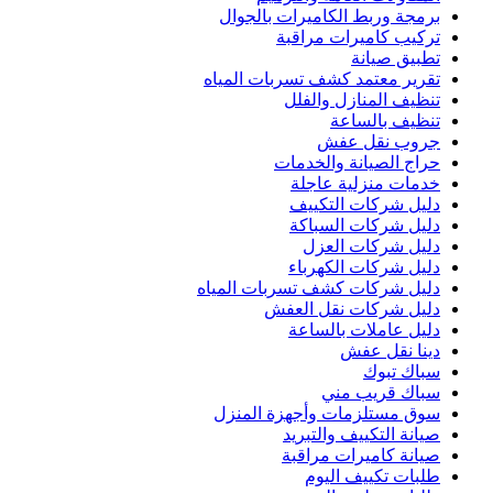
برمجة وربط الكاميرات بالجوال
تركيب كاميرات مراقبة
تطبيق صيانة
تقرير معتمد كشف تسربات المياه
تنظيف المنازل والفلل
تنظيف بالساعة
جروب نقل عفش
حراج الصيانة والخدمات
خدمات منزلية عاجلة
دليل شركات التكييف
دليل شركات السباكة
دليل شركات العزل
دليل شركات الكهرباء
دليل شركات كشف تسربات المياه
دليل شركات نقل العفش
دليل عاملات بالساعة
دينا نقل عفش
سباك تبوك
سباك قريب مني
سوق مستلزمات وأجهزة المنزل
صيانة التكييف والتبريد
صيانة كاميرات مراقبة
طلبات تكييف اليوم