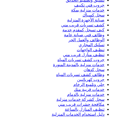
تنسيق وتصميم الحدائق
جروب فني تكييف
خدمات منزلية بمكة
سجل كسباك
صيانة الأجهزة المنزلية
كشف تسربات قريب مني
كيف تسجل كمقدم خدمة
وظائف فني صيانة عامة
الوظائف والعمل الحر
تسليك المجاري
تنظيف الواجهات
تنظيف منازل قريب مني
جروب كشف تسربات المياه
خدمات منزلية بالمدينة المنورة
سجل كدهان
وظائف كشف تسربات المياه
جروب كهربائيين
جلي وتلميع الرخام
خدمات قريبة منك
خدمات منزلية بالدمام
سجل كشركة خدمات منزلية
مكافحة حشرات قريب مني
تنظيف المنازل بالساعة
دليل استخدام الخدمات المنزلية