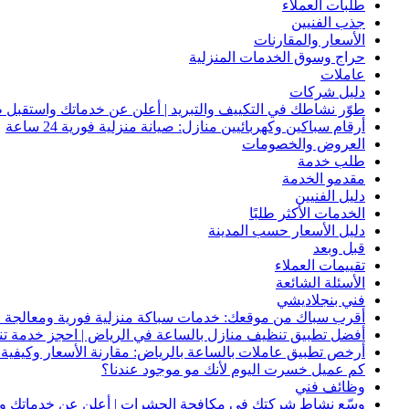
طلبات العملاء
جذب الفنيين
الأسعار والمقارنات
حراج وسوق الخدمات المنزلية
عاملات
دليل شركات
طوّر نشاطك في التكييف والتبريد | أعلن عن خدماتك واستقبل ط
أرقام سباكين وكهربائيين منازل: صيانة منزلية فورية 24 ساعة
العروض والخصومات
طلب خدمة
مقدمو الخدمة
دليل الفنيين
الخدمات الأكثر طلبًا
دليل الأسعار حسب المدينة
قبل وبعد
تقييمات العملاء
الأسئلة الشائعة
فني بنجلاديشي
أقرب سباك من موقعك: خدمات سباكة منزلية فورية ومعالجة ا
أفضل تطبيق تنظيف منازل بالساعة في الرياض | احجز خدمة ت
أرخص تطبيق عاملات بالساعة بالرياض: مقارنة الأسعار وكيفية ا
كم عميل خسرت اليوم لأنك مو موجود عندنا؟
وظائف فني
وسّع نشاط شركتك في مكافحة الحشرات | أعلن عن خدماتك واج