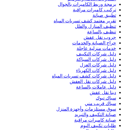
برمجة وربط الكاميرات بالجوال
تركيب كاميرات مراقبة
تطبيق صيانة
تقرير معتمد كشف تسربات المياه
تنظيف المنازل والفلل
تنظيف بالساعة
جروب نقل عفش
حراج الصيانة والخدمات
خدمات منزلية عاجلة
دليل شركات التكييف
دليل شركات السباكة
دليل شركات العزل
دليل شركات الكهرباء
دليل شركات كشف تسربات المياه
دليل شركات نقل العفش
دليل عاملات بالساعة
دينا نقل عفش
سباك تبوك
سباك قريب مني
سوق مستلزمات وأجهزة المنزل
صيانة التكييف والتبريد
صيانة كاميرات مراقبة
طلبات تكييف اليوم