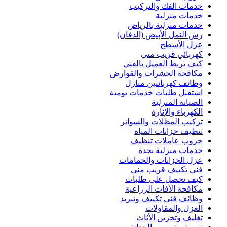
خدمات الفك والتركيب
خدمات منزلية
خدمات منزلية بالرياض
رش النمل الأبيض (الدفان)
عزل الأسطح
كهربائي قريب مني
كيف يربط العميل بالفني
مكافحة الحشرات والقوارض
وظائف كهربائيين منازل
استقبل طلبات خدمات يومية
الصيانة المنزلية
الكهرباء والإنارة
تركيب المظلات والسواتر
تنظيف خزانات المياه
جروب عاملات تنظيف
خدمات منزلية بجدة
عزل الخزانات والحمامات
فني تكييف قريب مني
كيف تحصل على طلبات
مكافحة الآفات الزراعية
وظائف فني تكييف وتبريد
العزل والمقاولات
تغليف وتخزين الأثاث