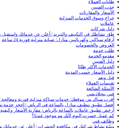
طلبات العملاء
جذب الفنيين
الأسعار والمقارنات
حراج وسوق الخدمات المنزلية
عاملات
دليل شركات
طوّر نشاطك في التكييف والتبريد | أعلن عن خدماتك واستقبل ط
أرقام سباكين وكهربائيين منازل: صيانة منزلية فورية 24 ساعة
العروض والخصومات
طلب خدمة
مقدمو الخدمة
دليل الفنيين
الخدمات الأكثر طلبًا
دليل الأسعار حسب المدينة
قبل وبعد
تقييمات العملاء
الأسئلة الشائعة
فني بنجلاديشي
أقرب سباك من موقعك: خدمات سباكة منزلية فورية ومعالجة ا
أفضل تطبيق تنظيف منازل بالساعة في الرياض | احجز خدمة ت
أرخص تطبيق عاملات بالساعة بالرياض: مقارنة الأسعار وكيفية ا
كم عميل خسرت اليوم لأنك مو موجود عندنا؟
وظائف فني
وسّع نشاط شركتك في مكافحة الحشرات | أعلن عن خدماتك واج