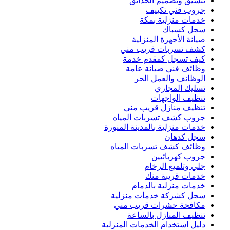
تنسيق وتصميم الحدائق
جروب فني تكييف
خدمات منزلية بمكة
سجل كسباك
صيانة الأجهزة المنزلية
كشف تسربات قريب مني
كيف تسجل كمقدم خدمة
وظائف فني صيانة عامة
الوظائف والعمل الحر
تسليك المجاري
تنظيف الواجهات
تنظيف منازل قريب مني
جروب كشف تسربات المياه
خدمات منزلية بالمدينة المنورة
سجل كدهان
وظائف كشف تسربات المياه
جروب كهربائيين
جلي وتلميع الرخام
خدمات قريبة منك
خدمات منزلية بالدمام
سجل كشركة خدمات منزلية
مكافحة حشرات قريب مني
تنظيف المنازل بالساعة
دليل استخدام الخدمات المنزلية