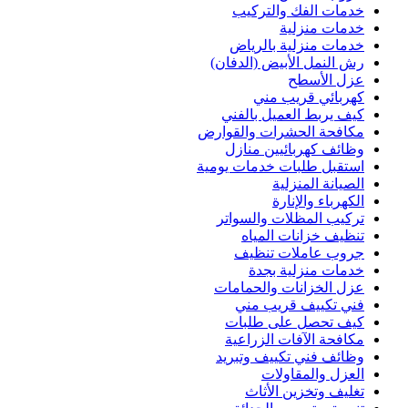
خدمات الفك والتركيب
خدمات منزلية
خدمات منزلية بالرياض
رش النمل الأبيض (الدفان)
عزل الأسطح
كهربائي قريب مني
كيف يربط العميل بالفني
مكافحة الحشرات والقوارض
وظائف كهربائيين منازل
استقبل طلبات خدمات يومية
الصيانة المنزلية
الكهرباء والإنارة
تركيب المظلات والسواتر
تنظيف خزانات المياه
جروب عاملات تنظيف
خدمات منزلية بجدة
عزل الخزانات والحمامات
فني تكييف قريب مني
كيف تحصل على طلبات
مكافحة الآفات الزراعية
وظائف فني تكييف وتبريد
العزل والمقاولات
تغليف وتخزين الأثاث