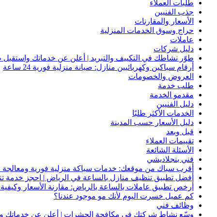
طلبات العملاء
جذب الفنيين
الأسعار والمقارنات
حراج وسوق الخدمات المنزلية
عاملات
دليل شركات
طوّر نشاطك في التكييف والتبريد | أعلن عن خدماتك واستقبل ط
أرقام سباكين وكهربائيين منازل: صيانة منزلية فورية 24 ساعة
العروض والخصومات
طلب خدمة
مقدمو الخدمة
دليل الفنيين
الخدمات الأكثر طلبًا
دليل الأسعار حسب المدينة
قبل وبعد
تقييمات العملاء
الأسئلة الشائعة
فني بنجلاديشي
أقرب سباك من موقعك: خدمات سباكة منزلية فورية ومعالجة ا
أفضل تطبيق تنظيف منازل بالساعة في الرياض | احجز خدمة ت
أرخص تطبيق عاملات بالساعة بالرياض: مقارنة الأسعار وكيفية ا
كم عميل خسرت اليوم لأنك مو موجود عندنا؟
وظائف فني
وسّع نشاط شركتك في مكافحة الحشرات | أعلن عن خدماتك واج