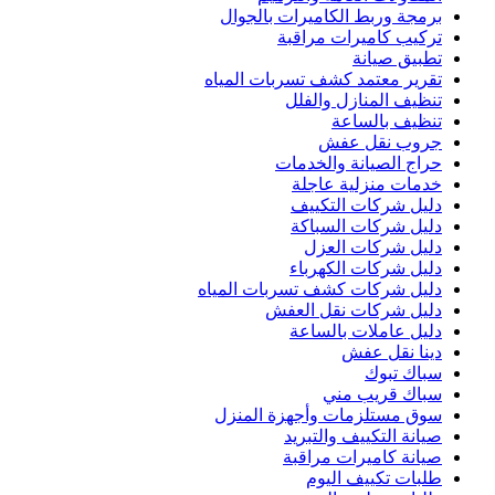
برمجة وربط الكاميرات بالجوال
تركيب كاميرات مراقبة
تطبيق صيانة
تقرير معتمد كشف تسربات المياه
تنظيف المنازل والفلل
تنظيف بالساعة
جروب نقل عفش
حراج الصيانة والخدمات
خدمات منزلية عاجلة
دليل شركات التكييف
دليل شركات السباكة
دليل شركات العزل
دليل شركات الكهرباء
دليل شركات كشف تسربات المياه
دليل شركات نقل العفش
دليل عاملات بالساعة
دينا نقل عفش
سباك تبوك
سباك قريب مني
سوق مستلزمات وأجهزة المنزل
صيانة التكييف والتبريد
صيانة كاميرات مراقبة
طلبات تكييف اليوم