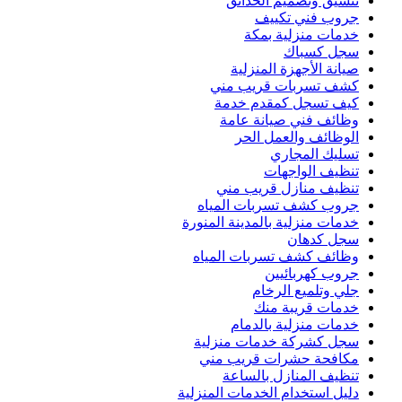
تنسيق وتصميم الحدائق
جروب فني تكييف
خدمات منزلية بمكة
سجل كسباك
صيانة الأجهزة المنزلية
كشف تسربات قريب مني
كيف تسجل كمقدم خدمة
وظائف فني صيانة عامة
الوظائف والعمل الحر
تسليك المجاري
تنظيف الواجهات
تنظيف منازل قريب مني
جروب كشف تسربات المياه
خدمات منزلية بالمدينة المنورة
سجل كدهان
وظائف كشف تسربات المياه
جروب كهربائيين
جلي وتلميع الرخام
خدمات قريبة منك
خدمات منزلية بالدمام
سجل كشركة خدمات منزلية
مكافحة حشرات قريب مني
تنظيف المنازل بالساعة
دليل استخدام الخدمات المنزلية