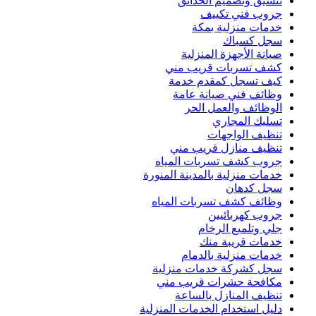
تنسيق وتصميم الحدائق
جروب فني تكييف
خدمات منزلية بمكة
سجل كسباك
صيانة الأجهزة المنزلية
كشف تسربات قريب مني
كيف تسجل كمقدم خدمة
وظائف فني صيانة عامة
الوظائف والعمل الحر
تسليك المجاري
تنظيف الواجهات
تنظيف منازل قريب مني
جروب كشف تسربات المياه
خدمات منزلية بالمدينة المنورة
سجل كدهان
وظائف كشف تسربات المياه
جروب كهربائيين
جلي وتلميع الرخام
خدمات قريبة منك
خدمات منزلية بالدمام
سجل كشركة خدمات منزلية
مكافحة حشرات قريب مني
تنظيف المنازل بالساعة
دليل استخدام الخدمات المنزلية