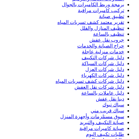
برمجة وربط الكاميرات بالجوال
تركيب كاميرات مراقبة
تطبيق صيانة
تقرير معتمد كشف تسربات المياه
تنظيف المنازل والفلل
تنظيف بالساعة
جروب نقل عفش
حراج الصيانة والخدمات
خدمات منزلية عاجلة
دليل شركات التكييف
دليل شركات السباكة
دليل شركات العزل
دليل شركات الكهرباء
دليل شركات كشف تسربات المياه
دليل شركات نقل العفش
دليل عاملات بالساعة
دينا نقل عفش
سباك تبوك
سباك قريب مني
سوق مستلزمات وأجهزة المنزل
صيانة التكييف والتبريد
صيانة كاميرات مراقبة
طلبات تكييف اليوم