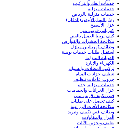
خدمات الفك والتركيب
خدمات منزلية
خدمات منزلية بالرياض
رش النمل الأبيض (الدفان)
عزل الأسطح
كهربائي قريب مني
كيف يربط العميل بالفني
مكافحة الحشرات والقوارض
وظائف كهربائيين منازل
استقبل طلبات خدمات يومية
الصيانة المنزلية
الكهرباء والإنارة
تركيب المظلات والسواتر
تنظيف خزانات المياه
جروب عاملات تنظيف
خدمات منزلية بجدة
عزل الخزانات والحمامات
فني تكييف قريب مني
كيف تحصل على طلبات
مكافحة الآفات الزراعية
وظائف فني تكييف وتبريد
العزل والمقاولات
تغليف وتخزين الأثاث