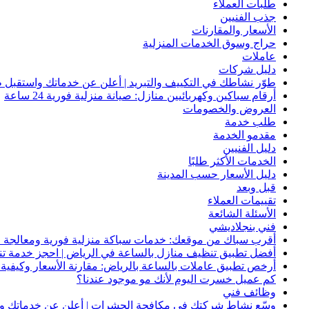
طلبات العملاء
جذب الفنيين
الأسعار والمقارنات
حراج وسوق الخدمات المنزلية
عاملات
دليل شركات
طوّر نشاطك في التكييف والتبريد | أعلن عن خدماتك واستقبل ط
أرقام سباكين وكهربائيين منازل: صيانة منزلية فورية 24 ساعة
العروض والخصومات
طلب خدمة
مقدمو الخدمة
دليل الفنيين
الخدمات الأكثر طلبًا
دليل الأسعار حسب المدينة
قبل وبعد
تقييمات العملاء
الأسئلة الشائعة
فني بنجلاديشي
أقرب سباك من موقعك: خدمات سباكة منزلية فورية ومعالجة ا
أفضل تطبيق تنظيف منازل بالساعة في الرياض | احجز خدمة ت
أرخص تطبيق عاملات بالساعة بالرياض: مقارنة الأسعار وكيفية ا
كم عميل خسرت اليوم لأنك مو موجود عندنا؟
وظائف فني
وسّع نشاط شركتك في مكافحة الحشرات | أعلن عن خدماتك واج