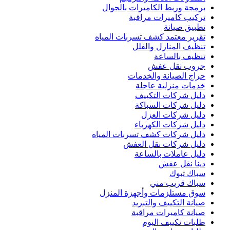
برمجة وربط الكاميرات بالجوال
تركيب كاميرات مراقبة
تطبيق صيانة
تقرير معتمد كشف تسربات المياه
تنظيف المنازل والفلل
تنظيف بالساعة
جروب نقل عفش
حراج الصيانة والخدمات
خدمات منزلية عاجلة
دليل شركات التكييف
دليل شركات السباكة
دليل شركات العزل
دليل شركات الكهرباء
دليل شركات كشف تسربات المياه
دليل شركات نقل العفش
دليل عاملات بالساعة
دينا نقل عفش
سباك تبوك
سباك قريب مني
سوق مستلزمات وأجهزة المنزل
صيانة التكييف والتبريد
صيانة كاميرات مراقبة
طلبات تكييف اليوم