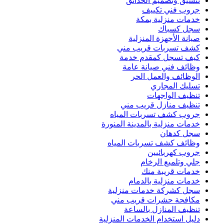
تنسيق وتصميم الحدائق
جروب فني تكييف
خدمات منزلية بمكة
سجل كسباك
صيانة الأجهزة المنزلية
كشف تسربات قريب مني
كيف تسجل كمقدم خدمة
وظائف فني صيانة عامة
الوظائف والعمل الحر
تسليك المجاري
تنظيف الواجهات
تنظيف منازل قريب مني
جروب كشف تسربات المياه
خدمات منزلية بالمدينة المنورة
سجل كدهان
وظائف كشف تسربات المياه
جروب كهربائيين
جلي وتلميع الرخام
خدمات قريبة منك
خدمات منزلية بالدمام
سجل كشركة خدمات منزلية
مكافحة حشرات قريب مني
تنظيف المنازل بالساعة
دليل استخدام الخدمات المنزلية