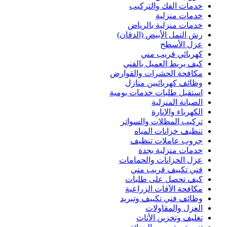
خدمات الفك والتركيب
خدمات منزلية
خدمات منزلية بالرياض
رش النمل الأبيض (الدفان)
عزل الأسطح
كهربائي قريب مني
كيف يربط العميل بالفني
مكافحة الحشرات والقوارض
وظائف كهربائيين منازل
استقبل طلبات خدمات يومية
الصيانة المنزلية
الكهرباء والإنارة
تركيب المظلات والسواتر
تنظيف خزانات المياه
جروب عاملات تنظيف
خدمات منزلية بجدة
عزل الخزانات والحمامات
فني تكييف قريب مني
كيف تحصل على طلبات
مكافحة الآفات الزراعية
وظائف فني تكييف وتبريد
العزل والمقاولات
تغليف وتخزين الأثاث