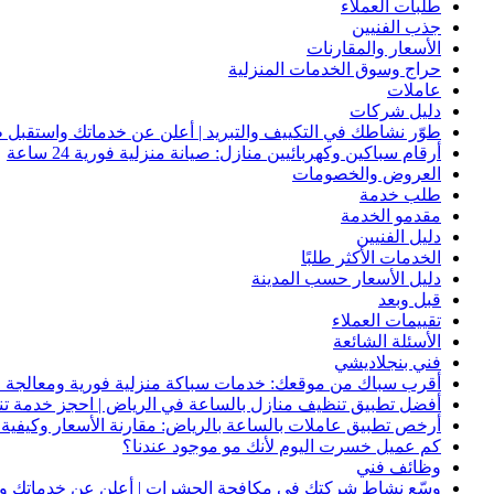
طلبات العملاء
جذب الفنيين
الأسعار والمقارنات
حراج وسوق الخدمات المنزلية
عاملات
دليل شركات
طوّر نشاطك في التكييف والتبريد | أعلن عن خدماتك واستقبل ط
أرقام سباكين وكهربائيين منازل: صيانة منزلية فورية 24 ساعة
العروض والخصومات
طلب خدمة
مقدمو الخدمة
دليل الفنيين
الخدمات الأكثر طلبًا
دليل الأسعار حسب المدينة
قبل وبعد
تقييمات العملاء
الأسئلة الشائعة
فني بنجلاديشي
أقرب سباك من موقعك: خدمات سباكة منزلية فورية ومعالجة ا
أفضل تطبيق تنظيف منازل بالساعة في الرياض | احجز خدمة ت
أرخص تطبيق عاملات بالساعة بالرياض: مقارنة الأسعار وكيفية ا
كم عميل خسرت اليوم لأنك مو موجود عندنا؟
وظائف فني
وسّع نشاط شركتك في مكافحة الحشرات | أعلن عن خدماتك واج