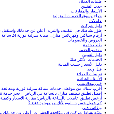
طلبات العملاء
جذب الفنيين
الأسعار والمقارنات
حراج وسوق الخدمات المنزلية
عاملات
دليل شركات
طوّر نشاطك في التكييف والتبريد | أعلن عن خدماتك واستقبل ط
أرقام سباكين وكهربائيين منازل: صيانة منزلية فورية 24 ساعة
العروض والخصومات
طلب خدمة
مقدمو الخدمة
دليل الفنيين
الخدمات الأكثر طلبًا
دليل الأسعار حسب المدينة
قبل وبعد
تقييمات العملاء
الأسئلة الشائعة
فني بنجلاديشي
أقرب سباك من موقعك: خدمات سباكة منزلية فورية ومعالجة ا
أفضل تطبيق تنظيف منازل بالساعة في الرياض | احجز خدمة ت
أرخص تطبيق عاملات بالساعة بالرياض: مقارنة الأسعار وكيفية ا
كم عميل خسرت اليوم لأنك مو موجود عندنا؟
وظائف فني
وسّع نشاط شركتك في مكافحة الحشرات | أعلن عن خدماتك واج