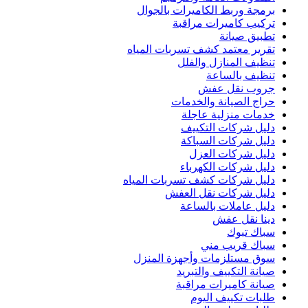
برمجة وربط الكاميرات بالجوال
تركيب كاميرات مراقبة
تطبيق صيانة
تقرير معتمد كشف تسربات المياه
تنظيف المنازل والفلل
تنظيف بالساعة
جروب نقل عفش
حراج الصيانة والخدمات
خدمات منزلية عاجلة
دليل شركات التكييف
دليل شركات السباكة
دليل شركات العزل
دليل شركات الكهرباء
دليل شركات كشف تسربات المياه
دليل شركات نقل العفش
دليل عاملات بالساعة
دينا نقل عفش
سباك تبوك
سباك قريب مني
سوق مستلزمات وأجهزة المنزل
صيانة التكييف والتبريد
صيانة كاميرات مراقبة
طلبات تكييف اليوم