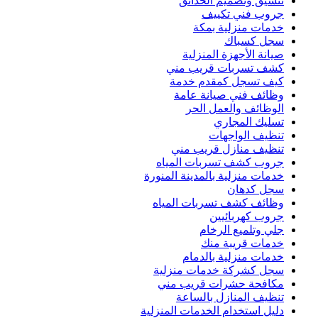
تنسيق وتصميم الحدائق
جروب فني تكييف
خدمات منزلية بمكة
سجل كسباك
صيانة الأجهزة المنزلية
كشف تسربات قريب مني
كيف تسجل كمقدم خدمة
وظائف فني صيانة عامة
الوظائف والعمل الحر
تسليك المجاري
تنظيف الواجهات
تنظيف منازل قريب مني
جروب كشف تسربات المياه
خدمات منزلية بالمدينة المنورة
سجل كدهان
وظائف كشف تسربات المياه
جروب كهربائيين
جلي وتلميع الرخام
خدمات قريبة منك
خدمات منزلية بالدمام
سجل كشركة خدمات منزلية
مكافحة حشرات قريب مني
تنظيف المنازل بالساعة
دليل استخدام الخدمات المنزلية