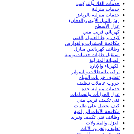
خدمات الفك والتركيب
خدمات منزلية
خدمات منزلية بالرياض
رش النمل الأبيض (الدفان)
عزل الأسطح
كهربائي قريب مني
كيف يربط العميل بالفني
مكافحة الحشرات والقوارض
وظائف كهربائيين منازل
استقبل طلبات خدمات يومية
الصيانة المنزلية
الكهرباء والإنارة
تركيب المظلات والسواتر
تنظيف خزانات المياه
جروب عاملات تنظيف
خدمات منزلية بجدة
عزل الخزانات والحمامات
فني تكييف قريب مني
كيف تحصل على طلبات
مكافحة الآفات الزراعية
وظائف فني تكييف وتبريد
العزل والمقاولات
تغليف وتخزين الأثاث