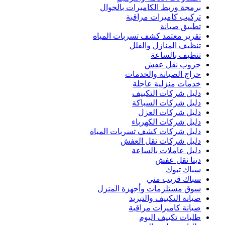
برمجة وربط الكاميرات بالجوال
تركيب كاميرات مراقبة
تطبيق صيانة
تقرير معتمد كشف تسربات المياه
تنظيف المنازل والفلل
تنظيف بالساعة
جروب نقل عفش
حراج الصيانة والخدمات
خدمات منزلية عاجلة
دليل شركات التكييف
دليل شركات السباكة
دليل شركات العزل
دليل شركات الكهرباء
دليل شركات كشف تسربات المياه
دليل شركات نقل العفش
دليل عاملات بالساعة
دينا نقل عفش
سباك تبوك
سباك قريب مني
سوق مستلزمات وأجهزة المنزل
صيانة التكييف والتبريد
صيانة كاميرات مراقبة
طلبات تكييف اليوم