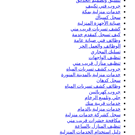
تنسيق وتصميم الحدائق
جروب فني تكييف
خدمات منزلية بمكة
سجل كسباك
صيانة الأجهزة المنزلية
كشف تسربات قريب مني
كيف تسجل كمقدم خدمة
وظائف فني صيانة عامة
الوظائف والعمل الحر
تسليك المجاري
تنظيف الواجهات
تنظيف منازل قريب مني
جروب كشف تسربات المياه
خدمات منزلية بالمدينة المنورة
سجل كدهان
وظائف كشف تسربات المياه
جروب كهربائيين
جلي وتلميع الرخام
خدمات قريبة منك
خدمات منزلية بالدمام
سجل كشركة خدمات منزلية
مكافحة حشرات قريب مني
تنظيف المنازل بالساعة
دليل استخدام الخدمات المنزلية