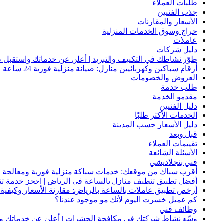
طلبات العملاء
جذب الفنيين
الأسعار والمقارنات
حراج وسوق الخدمات المنزلية
عاملات
دليل شركات
طوّر نشاطك في التكييف والتبريد | أعلن عن خدماتك واستقبل ط
أرقام سباكين وكهربائيين منازل: صيانة منزلية فورية 24 ساعة
العروض والخصومات
طلب خدمة
مقدمو الخدمة
دليل الفنيين
الخدمات الأكثر طلبًا
دليل الأسعار حسب المدينة
قبل وبعد
تقييمات العملاء
الأسئلة الشائعة
فني بنجلاديشي
أقرب سباك من موقعك: خدمات سباكة منزلية فورية ومعالجة ا
أفضل تطبيق تنظيف منازل بالساعة في الرياض | احجز خدمة ت
أرخص تطبيق عاملات بالساعة بالرياض: مقارنة الأسعار وكيفية ا
كم عميل خسرت اليوم لأنك مو موجود عندنا؟
وظائف فني
وسّع نشاط شركتك في مكافحة الحشرات | أعلن عن خدماتك واج