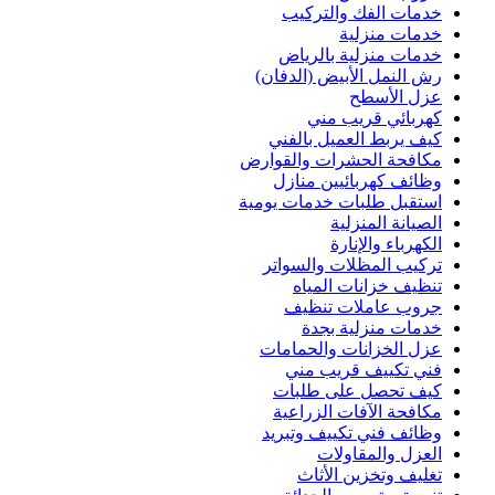
خدمات الفك والتركيب
خدمات منزلية
خدمات منزلية بالرياض
رش النمل الأبيض (الدفان)
عزل الأسطح
كهربائي قريب مني
كيف يربط العميل بالفني
مكافحة الحشرات والقوارض
وظائف كهربائيين منازل
استقبل طلبات خدمات يومية
الصيانة المنزلية
الكهرباء والإنارة
تركيب المظلات والسواتر
تنظيف خزانات المياه
جروب عاملات تنظيف
خدمات منزلية بجدة
عزل الخزانات والحمامات
فني تكييف قريب مني
كيف تحصل على طلبات
مكافحة الآفات الزراعية
وظائف فني تكييف وتبريد
العزل والمقاولات
تغليف وتخزين الأثاث