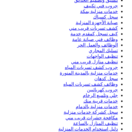
تنسيق وتصميم الحدائق
جروب فني تكييف
خدمات منزلية بمكة
سجل كسباك
صيانة الأجهزة المنزلية
كشف تسربات قريب مني
كيف تسجل كمقدم خدمة
وظائف فني صيانة عامة
الوظائف والعمل الحر
تسليك المجاري
تنظيف الواجهات
تنظيف منازل قريب مني
جروب كشف تسربات المياه
خدمات منزلية بالمدينة المنورة
سجل كدهان
وظائف كشف تسربات المياه
جروب كهربائيين
جلي وتلميع الرخام
خدمات قريبة منك
خدمات منزلية بالدمام
سجل كشركة خدمات منزلية
مكافحة حشرات قريب مني
تنظيف المنازل بالساعة
دليل استخدام الخدمات المنزلية