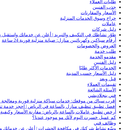
طلبات العملاء
جذب الفنيين
الأسعار والمقارنات
حراج وسوق الخدمات المنزلية
عاملات
دليل شركات
طوّر نشاطك في التكييف والتبريد | أعلن عن خدماتك واستقبل ط
أرقام سباكين وكهربائيين منازل: صيانة منزلية فورية 24 ساعة
العروض والخصومات
طلب خدمة
مقدمو الخدمة
دليل الفنيين
الخدمات الأكثر طلبًا
دليل الأسعار حسب المدينة
قبل وبعد
تقييمات العملاء
الأسئلة الشائعة
فني بنجلاديشي
أقرب سباك من موقعك: خدمات سباكة منزلية فورية ومعالجة ا
أفضل تطبيق تنظيف منازل بالساعة في الرياض | احجز خدمة ت
أرخص تطبيق عاملات بالساعة بالرياض: مقارنة الأسعار وكيفية ا
كم عميل خسرت اليوم لأنك مو موجود عندنا؟
وظائف فني
وسّع نشاط شركتك في مكافحة الحشرات | أعلن عن خدماتك واج