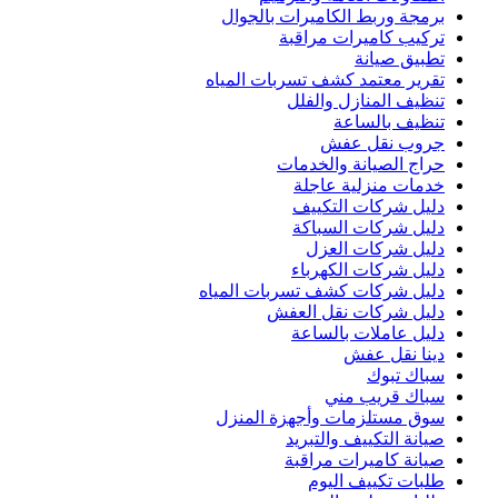
برمجة وربط الكاميرات بالجوال
تركيب كاميرات مراقبة
تطبيق صيانة
تقرير معتمد كشف تسربات المياه
تنظيف المنازل والفلل
تنظيف بالساعة
جروب نقل عفش
حراج الصيانة والخدمات
خدمات منزلية عاجلة
دليل شركات التكييف
دليل شركات السباكة
دليل شركات العزل
دليل شركات الكهرباء
دليل شركات كشف تسربات المياه
دليل شركات نقل العفش
دليل عاملات بالساعة
دينا نقل عفش
سباك تبوك
سباك قريب مني
سوق مستلزمات وأجهزة المنزل
صيانة التكييف والتبريد
صيانة كاميرات مراقبة
طلبات تكييف اليوم