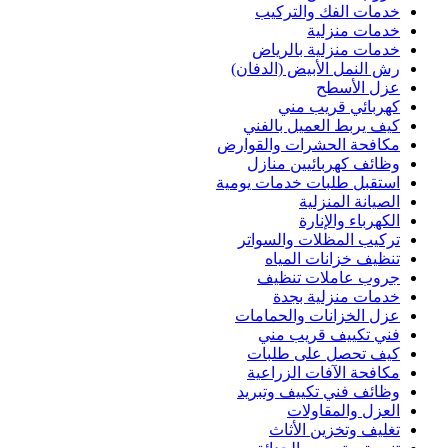
خدمات الفك والتركيب
خدمات منزلية
خدمات منزلية بالرياض
رش النمل الأبيض (الدفان)
عزل الأسطح
كهربائي قريب مني
كيف يربط العميل بالفني
مكافحة الحشرات والقوارض
وظائف كهربائيين منازل
استقبل طلبات خدمات يومية
الصيانة المنزلية
الكهرباء والإنارة
تركيب المظلات والسواتر
تنظيف خزانات المياه
جروب عاملات تنظيف
خدمات منزلية بجدة
عزل الخزانات والحمامات
فني تكييف قريب مني
كيف تحصل على طلبات
مكافحة الآفات الزراعية
وظائف فني تكييف وتبريد
العزل والمقاولات
تغليف وتخزين الأثاث