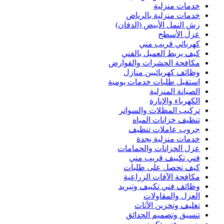
خدمات منزلية
خدمات منزلية بالرياض
رش النمل الأبيض (الدفان)
عزل الأسطح
كهربائي قريب مني
كيف يربط العميل بالفني
مكافحة الحشرات والقوارض
وظائف كهربائيين منازل
استقبل طلبات خدمات يومية
الصيانة المنزلية
الكهرباء والإنارة
تركيب المظلات والسواتر
تنظيف خزانات المياه
جروب عاملات تنظيف
خدمات منزلية بجدة
عزل الخزانات والحمامات
فني تكييف قريب مني
كيف تحصل على طلبات
مكافحة الآفات الزراعية
وظائف فني تكييف وتبريد
العزل والمقاولات
تغليف وتخزين الأثاث
تنسيق وتصميم الحدائق