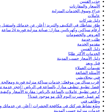
جذب الفنيين
الأسعار والمقارنات
حراج وسوق الخدمات المنزلية
عاملات
دليل شركات
طوّر نشاطك في التكييف والتبريد | أعلن عن خدماتك واستقبل ط
أرقام سباكين وكهربائيين منازل: صيانة منزلية فورية 24 ساعة
العروض والخصومات
طلب خدمة
مقدمو الخدمة
دليل الفنيين
الخدمات الأكثر طلبًا
دليل الأسعار حسب المدينة
قبل وبعد
تقييمات العملاء
الأسئلة الشائعة
فني بنجلاديشي
أقرب سباك من موقعك: خدمات سباكة منزلية فورية ومعالجة ا
أفضل تطبيق تنظيف منازل بالساعة في الرياض | احجز خدمة ت
أرخص تطبيق عاملات بالساعة بالرياض: مقارنة الأسعار وكيفية ا
كم عميل خسرت اليوم لأنك مو موجود عندنا؟
وظائف فني
وسّع نشاط شركتك في مكافحة الحشرات | أعلن عن خدماتك واج
خدمات منزلية حسب المدينة