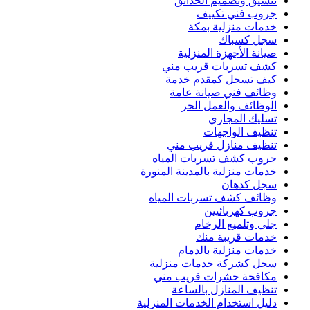
تنسيق وتصميم الحدائق
جروب فني تكييف
خدمات منزلية بمكة
سجل كسباك
صيانة الأجهزة المنزلية
كشف تسربات قريب مني
كيف تسجل كمقدم خدمة
وظائف فني صيانة عامة
الوظائف والعمل الحر
تسليك المجاري
تنظيف الواجهات
تنظيف منازل قريب مني
جروب كشف تسربات المياه
خدمات منزلية بالمدينة المنورة
سجل كدهان
وظائف كشف تسربات المياه
جروب كهربائيين
جلي وتلميع الرخام
خدمات قريبة منك
خدمات منزلية بالدمام
سجل كشركة خدمات منزلية
مكافحة حشرات قريب مني
تنظيف المنازل بالساعة
دليل استخدام الخدمات المنزلية