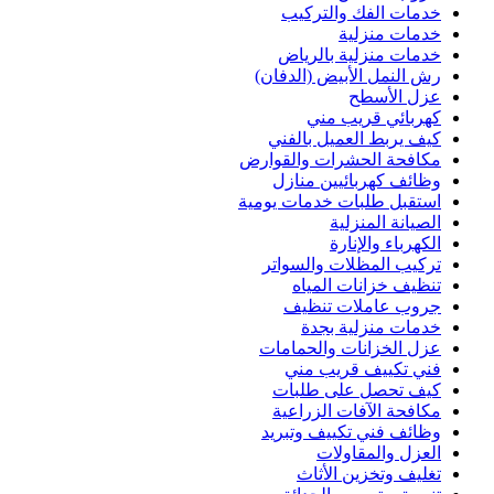
خدمات الفك والتركيب
خدمات منزلية
خدمات منزلية بالرياض
رش النمل الأبيض (الدفان)
عزل الأسطح
كهربائي قريب مني
كيف يربط العميل بالفني
مكافحة الحشرات والقوارض
وظائف كهربائيين منازل
استقبل طلبات خدمات يومية
الصيانة المنزلية
الكهرباء والإنارة
تركيب المظلات والسواتر
تنظيف خزانات المياه
جروب عاملات تنظيف
خدمات منزلية بجدة
عزل الخزانات والحمامات
فني تكييف قريب مني
كيف تحصل على طلبات
مكافحة الآفات الزراعية
وظائف فني تكييف وتبريد
العزل والمقاولات
تغليف وتخزين الأثاث