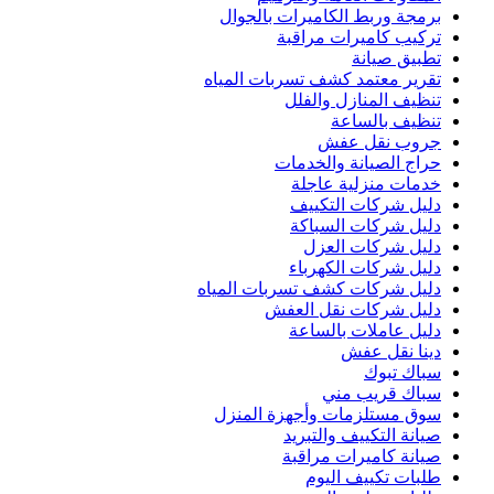
برمجة وربط الكاميرات بالجوال
تركيب كاميرات مراقبة
تطبيق صيانة
تقرير معتمد كشف تسربات المياه
تنظيف المنازل والفلل
تنظيف بالساعة
جروب نقل عفش
حراج الصيانة والخدمات
خدمات منزلية عاجلة
دليل شركات التكييف
دليل شركات السباكة
دليل شركات العزل
دليل شركات الكهرباء
دليل شركات كشف تسربات المياه
دليل شركات نقل العفش
دليل عاملات بالساعة
دينا نقل عفش
سباك تبوك
سباك قريب مني
سوق مستلزمات وأجهزة المنزل
صيانة التكييف والتبريد
صيانة كاميرات مراقبة
طلبات تكييف اليوم