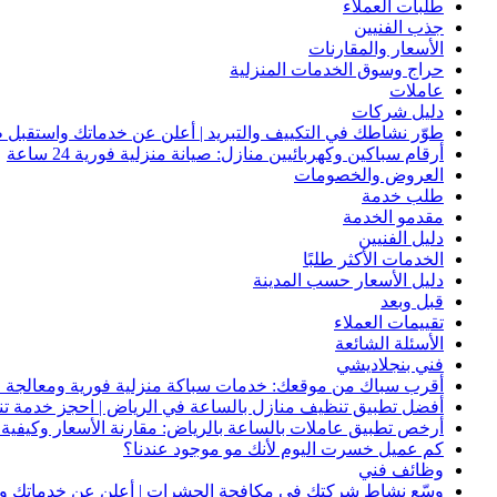
طلبات العملاء
جذب الفنيين
الأسعار والمقارنات
حراج وسوق الخدمات المنزلية
عاملات
دليل شركات
طوّر نشاطك في التكييف والتبريد | أعلن عن خدماتك واستقبل ط
أرقام سباكين وكهربائيين منازل: صيانة منزلية فورية 24 ساعة
العروض والخصومات
طلب خدمة
مقدمو الخدمة
دليل الفنيين
الخدمات الأكثر طلبًا
دليل الأسعار حسب المدينة
قبل وبعد
تقييمات العملاء
الأسئلة الشائعة
فني بنجلاديشي
أقرب سباك من موقعك: خدمات سباكة منزلية فورية ومعالجة ا
أفضل تطبيق تنظيف منازل بالساعة في الرياض | احجز خدمة ت
أرخص تطبيق عاملات بالساعة بالرياض: مقارنة الأسعار وكيفية ا
كم عميل خسرت اليوم لأنك مو موجود عندنا؟
وظائف فني
وسّع نشاط شركتك في مكافحة الحشرات | أعلن عن خدماتك واج